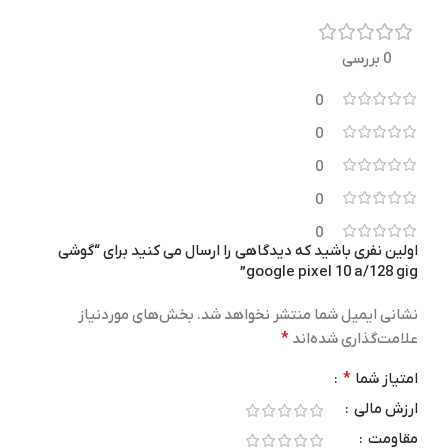
رنگ
گارانتی
0 بررسی
خاکستری
,
سفید
,
مشکی
,
سبز
30 روز ضمانت نیک دیجی
0
0
8K
پلاستیک و پلی‌کربنات
فیلم برداری
جنس
0
0
ورزش
دوربین جلو
مناسب برای
0
اولین نفری باشید که دیدگاهی را ارسال می کنید برای “گوشی
سلفی 42 مگاپیکسل
جنس بند
google pixel 10 a/128 gig”
WI-FI
پارچه, پلی‌اورتان, سیلیکون
نشانی ایمیل شما منتشر نخواهد شد.
بخش‌های موردنیاز
علامت‌گذاری شده‌اند
*
Wi-Fi 7 (802.11be)
وزن
a/b/g/n/ac/ax/be
امتیاز شما
*
ارزش مالی
5.2 گرم (بدون بند) 12 گرم
232 گرم
وزن
(همراه بند)
مقاومت