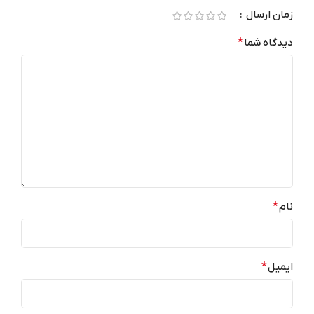
زمان ارسال
512GB
حافظه داخلی
نسخه سیستم عامل
دیدگاه شما
*
سازگار با دستگاه‌های اندروید 11.0
ابعاد
یا بالاتر و iOS نسخه 16.4 یا بالاتر
162.8 در 76.6 در 8.5 میلی‌متر
تعداد سیم کارت
تک سیم‌کارت (نانو سیم و eSIM)
نام
*
نرخ نوسازی تصویر
120 هرتز
ایمیل
*
16GB
RAM