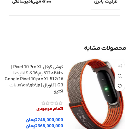
ظرفیت باتری
۵۱۰۰ میلی‌آمپرساعتی
محصولات مشابه
گوشی گوگل Pixel 10 Pro XL |
حافظه 512 رم 16 گیگابایت ا
Google Pixel 10 pro XL 512/16
GB | گلوبال | us\ca\gb\jpنات
اکتیو
اتمام موجودی
245,000,000
تومان
–
365,000,000
تومان