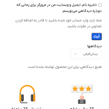
ذخیره نام، ایمیل و وبسایت من در مرورگر برای زمانی که
سایر مشخصات نمایشگر
دوباره دیدگاهی می‌نویسم.
شما باید وارد حساب خود شده باشید تا قادر به اضافه کردن
6.8 اینچ
تصاویر در نظرات باشید.
گارانتی
دیدگاهها
بدون رجیستر ۳۰ روز ضمانت نیک
دیجی
,
رجیستر شده مسافری –
گارانتی اصالت و سلامت فیزیکی کالا
-۳ ماه تعویض- ۱سال خدمات پس
از فروش نیک دی جی (بجز LCD و
هیچ دیدگاهی برای این محصول نوشته نشده است.
دوربین)
نسخه سیستم عامل
اندروید 16
10 سال سابقه
پشتیبانی 24 ساعته