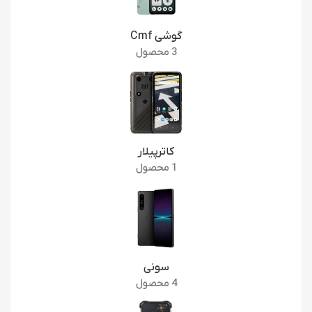
گوشی Cmf
3 محصول
کاترپیلار
1 محصول
سونی
4 محصول