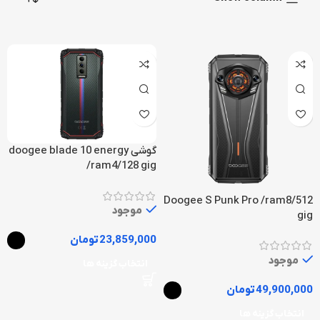
گوشی doogee blade 10 energy
/ram4/128 gig
Doogee S Punk Pro /ram8/512
موجود
gig
23,859,000
تومان
موجود
انتخاب گزینه ها
49,900,000
تومان
انتخاب گزینه ها