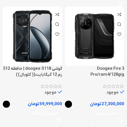
Doogee Fire 3
گوشی doogee S118 | حافظه 512
Pro/ram4/128gig
رم 12 گیگابایت(( گلوبال))
موجود
موجود
27,300,000
تومان
59,999,000
تومان
انتخاب گزینه ها
انتخاب گزینه ها