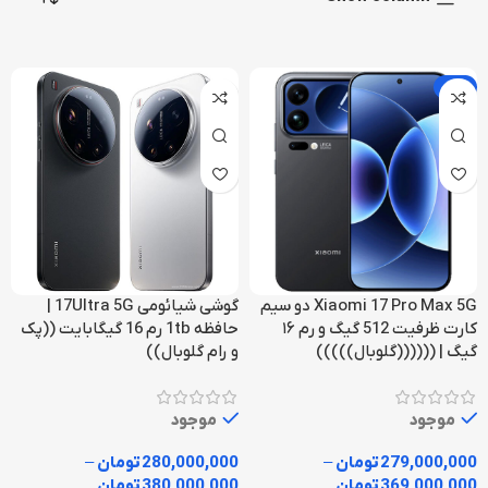
-7%
Xiaomi 17 Pro Max 5G دو سیم
گوشی شیائومی 17Ultra 5G |
کارت ظرفیت 512 گیگ و رم ۱۶
حافظه 1tb رم 16 گیگابایت ((پک
گیگ | ((((((گلوبال)))))
و رام گلوبال))
موجود
موجود
279,000,000
تومان
–
280,000,000
تومان
–
369,000,000
تومان
380,000,000
تومان