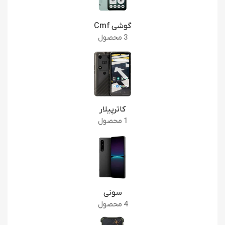
گوشی Cmf
3 محصول
کاترپیلار
1 محصول
سونی
4 محصول