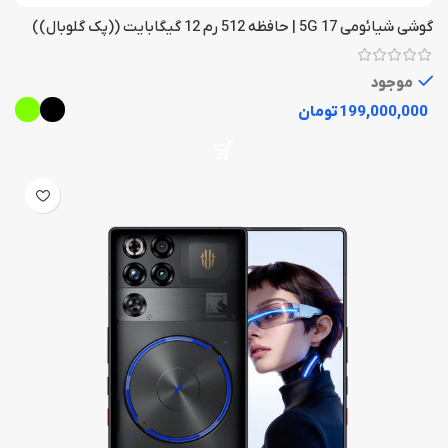
گوشی شیائومی 17 5G | حافظه 512 رم 12 گیگابایت ((پک گلوبال))
موجود
تومان