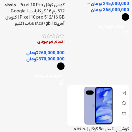
245,000,000
تومان
–
گوشی گوگل Pixel 10 Pro | حافظه
365,000,000
تومان
512 رم 16 گیگابایت ا Google
Pixel 10 pro 512/16 GB | گلوبال
آمریکا | us\ca\gbنات اکتیو
انتخاب گزینه ها
اتمام موجودی
260,000,000
تومان
–
370,000,000
تومان
انتخاب گزینه ها
گوشی پیکسل 9a گوگل | حافظه