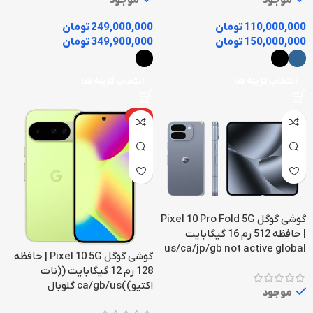
110,000,000
تومان
–
249,000,000
تومان
–
150,000,000
تومان
349,900,000
تومان
انتخاب گزینه ها
انتخاب گزینه ها
داغ
گوشی گوگل Pixel 10 Pro Fold 5G
| حافظه 512 رم 16 گیگابایت
us/ca/jp/gb not active global
گوشی گوگل Pixel 10 5G | حافظه
128 رم 12 گیگابایت ((نات
اکتیو))ca/gb/us گلوبال
موجود