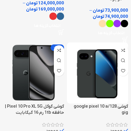
124,000,000
تومان
–
169,000,000
تومان
73,900,000
تومان
–
74,900,000
تومان
انتخاب گزینه ها
انتخاب گزینه ها
-13%
گوشی google pixel 10 a/128
گوشی گوگل Pixel 10 Pro XL 5G |
gig
حافظه 1tb رم 16 گیگابایت
موجود
موجود