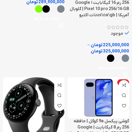
289,900,000
تومان
256 رم 16 گیگابایت ا Google
Pixel 10 pro 256/16 GB | گلوبال
آمریکا | us\ca\gbنات اکتیو
انتخاب گزینه ها
موجود
225,000,000
تومان
–
325,000,000
تومان
انتخاب گزینه ها
داغ
گوشی پیکسل 9a گوگل | حافظه
256 رم 8 گیگابایت | Google