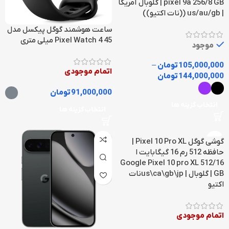
pixel 9a 256/8 GB | گلوبال آمریکا
| us/au/gb ((نات اکتیو))
ساعت هوشمند گوگل پیکسل مدل
Pixel Watch 4 45 میلی متری
موجود
105,000,000
تومان
–
اتمام موجودی
144,000,000
تومان
91,000,000
تومان
انتخاب گزینه ها
انتخاب گزینه ها
گوشی گوگل Pixel 10 Pro XL |
حافظه 512 رم 16 گیگابایت ا
Google Pixel 10 pro XL 512/16
GB | گلوبال | us\ca\gb\jpنات
اکتیو
اتمام موجودی