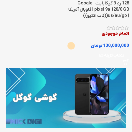
128 رم 8 گیگابایت | Google
pixel 9a 128/8 GB | گلوبال آمریکا
| us/au/gb((نات اکتیو))
اتمام موجودی
130,000,000
تومان
انتخاب گزینه ها