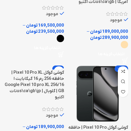
آمریکا | us\ca\gbنات اکتیو
موجود
موجود
169,500,000
تومان
–
189,000,000
تومان
–
239,500,000
تومان
289,900,000
تومان
انتخاب گزینه ها
انتخاب گزینه ها
-5%
-10%
گوشی گوگل Pixel 10 Pro XL |
حافظه 256 رم 16 گیگابایت ا
Google Pixel 10 pro XL 256/16
GB | گلوبال | us\ca\gb\jpنات
اکتیو
موجود
189,900,000
تومان
–
گوشی گوگل Pixel 10 Pro | حافظه