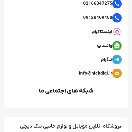
02166347275
09128409400
اینستاگرام
واتساپ
تلگرام
info@nickdigi.ir
شبکه های اجتماعی ما
فروشگاه انلاین موبایل و لوازم جانبی نیک دیجی