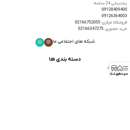
پشتیبانی 24 ساعته:
09128409400
09126364003
فروشگاه مرکزی:
02166752055
خرید حضوری:
02166347275
شبکه های اجتماعی ما
دسته بندی ها
گوشی موبایل
هدفون
منو
خانه
فروشگاه
موبایل های هوشمند
ساعت هوشمند
وسایل جانبی
دسترسی سریع
فروشگاه
کارکرده