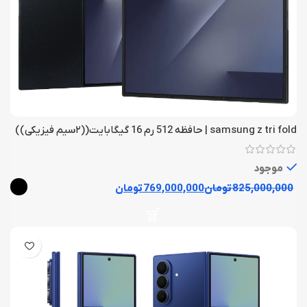
samsung z tri fold | حافظه 512 رم 16 گیگابایت((۲سیم فیزیکی))
موجود
825,000,000
تومان
769,000,000
تومان