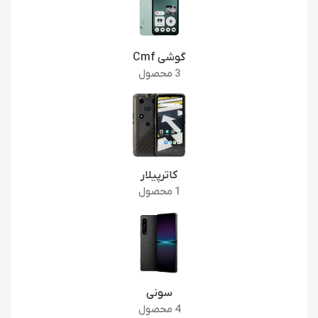
گوشی Cmf
3 محصول
کاترپیلار
1 محصول
سونی
4 محصول