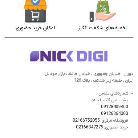
تخفیف‌های شگفت انگیز
امکان خرید حضوری
تهران ، خیابان جمهوری ، خیابان حافظ ، بازار موبایل
ایران ، طبقه زیر همکف ، پلاک 126
شماره‌های تماس:
پشتیبانی 24 ساعته:
09128409400
09126364003
فروشگاه مرکزی:
02166752055
خرید حضوری:
02166347275