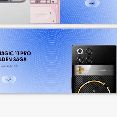
(باز) 159.2 در 75.0 در 12.9
مناسب ب
میلی‌متر (بسته)
پشتیبانی از حالت‌های ورزشی
مختلف, گام‌شمار
جنس بن
تعداد سیم کارت
۶۰ وات
ژ
پارچه, پ
تک سیم‌کارت (نانو سیم و eSIM)
2 سیم
وزن
رزولوشن
1584 در 2160 پیکسل
بند)
120 هرتز
نرخ نوسازی تصویر
نسخه س
16GB
RAM
یا بالاتر و iOS نسخه 16.4 یا بال
سایر مشخصات نمایشگر