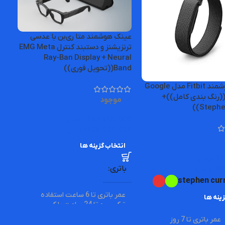
عینک هوشمند متا ری‌بن با عدسی
ترنزیشنز و دستبند کنترل EMG Meta
Ray-Ban Display + Neural
16 گیگابایت((۲سیم فیزیکی)
Band((تحویل فوری))
مچ بند هوشمند Fitbit مدل Google
Fitbit Ai((رنگ بندی کامل))+
موجود
000
257,900,000
تومان
–
00
265,000,000
تومان
انتخاب گزینه ها
ا
29
تومان
–
باتری
38
تومان
ظ
stephen cur
عمر باتری تا 6 ساعت استفاده
ینه ها
00
ترکیبی و تا 24 ساعت با کیس
شارژ کوچک و جمع‌وجور.
عمر باتری تا 7 روز