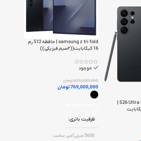
samsung z tri fold | حافظه 512 رم
16 گیگابایت((۲سیم فیزیکی))
موجود
825,000,000
تومان
769,000,000
تومان
گوشی سامسونگ S26 Ultra 5G |
انتخاب گزینه ها
ظرفیت باتری
5600 میلی‌آمپر ساعت