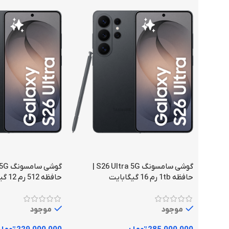
گوشی سامسونگ S26 Ultra 5G |
حافظه 1tb رم 16 گیگابایت
حافظه 512 رم 12 گیگابایت
موجود
موجود