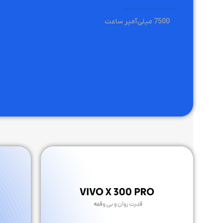
مشکی
رنگ
رنگ
7500 میلی‌آمپر ساعت
آبی
,
سفید
,
مشکی
,
ن
8K
فیلم برداری
5.4
بلوتوث
8K
فیلم برداری
12 مگاپیکسل
دوربین جلو
شیائومی
برند
12 مگاپیک
دوربین جلو
نسخه سیستم عامل
دوربین اصلی
نسخه سیستم عا
اندروید 16
50/50/50 مگاپیکسل
اندروید 16
16GB
RAM
تراشه
12GB
RAM
120 هرتز
نرخ نوسازی تصویر
Snapdragon 8 Elite Gen 5
نرخ نوسازی تصوی
6.0
بلوتوث
سفید
,
بنفش
,
سبز
رنگ