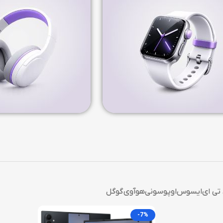
 تی ای
ایسوس
اوپو
سونی
هوآوی
گوگل
-7%