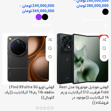
280,000,000
تومان
–
380,000,000
تومان
249,000,000
تومان
–
349,000,000
تومان
انتخاب گزینه ها
اطلاعات بیشتر
داغ
گوشی موبایل موتورولا مدل Razr
گوشی اوپو Find X9 ultra 5G |
Fold ظرفیت 512 گیگابایت و رم
حافظه 1tb رم 16 گیگابایت ((پک
16 گیگابایت ((موجود در
گلوبال))
فروشگاه))