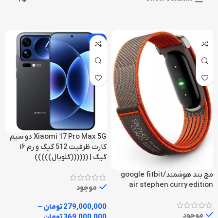
-7%
Xiaomi 17 Pro Max 5G دو سیم
کارت ظرفیت 512 گیگ و رم ۱۶
گیگ | ((((((گلوبال)))))
مچ بند هوشمند/google fitbit
air stephen curry edition
موجود
279,000,000
تومان
–
موجود
369,000,000
تومان