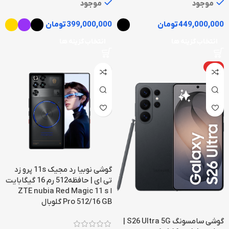
موجود
موجود
449,000,000
تومان
399,000,000
تومان
انتخاب گزینه ها
انتخاب گزینه ها
داغ
گوشی نوبیا رد مجیک 11s پرو زد
تی ای | حافظه512 رم 16 گیگابایت
ا ZTE nubia Red Magic 11 s
Pro 512/16 GB گلوبال
گوشی سامسونگ S26 Ultra 5G |