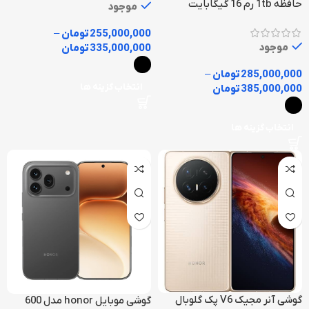
حافظه 1tb رم 16 گیگابایت
موجود
255,000,000
تومان
–
موجود
335,000,000
تومان
285,000,000
تومان
–
انتخاب گزینه ها
385,000,000
تومان
انتخاب گزینه ها
گوشی آنر مجیک V6 پک گلوبال
گوشی موبایل honor مدل 600