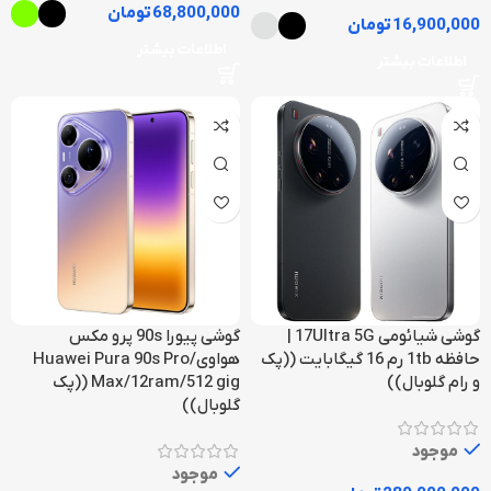
68,800,000
تومان
16,900,000
تومان
اطلاعات بیشتر
اطلاعات بیشتر
گوشی شیائومی 17Ultra 5G |
گوشی پیورا 90s پرو مکس
حافظه 1tb رم 16 گیگابایت ((پک
هواوی/Huawei Pura 90s Pro
و رام گلوبال))
Max/12ram/512 gig ((پک
گلوبال))
موجود
موجود