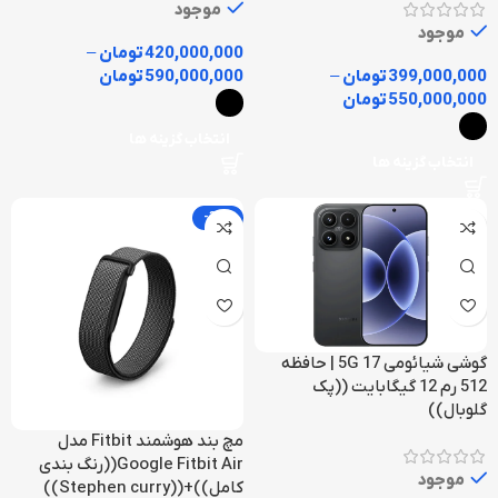
موجود
موجود
420,000,000
تومان
–
399,000,000
تومان
–
590,000,000
تومان
550,000,000
تومان
انتخاب گزینه ها
انتخاب گزینه ها
-32%
گوشی شیائومی 17 5G | حافظه
512 رم 12 گیگابایت ((پک
گلوبال))
مچ بند هوشمند Fitbit مدل
Google Fitbit Air((رنگ بندی
موجود
کامل))+((Stephen curry))