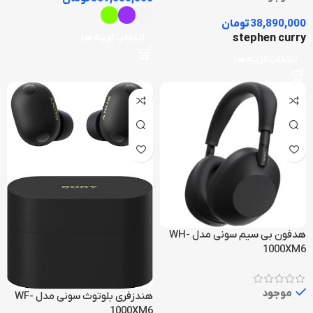
38,890,000
تومان
stephen curry
انتخاب گزینه ها
انتخاب گزینه ها
هدفون بی سیم سونی مدل WH-
1000XM6
موجود
هندزفری بلوتوث سونی مدل WF-
1000XM6