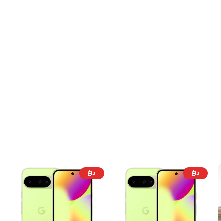
داغ
داغ