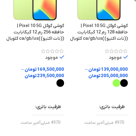
گوشی گوگل Pixel 10 5G |
گوشی گوگل Pixel 10 5G |
حافظه 128 رم 12 گیگابایت
حافظه 256 رم 12 گیگابایت
((نات اکتیو))ca/gb/us گلوبال
((نات اکتیو))ca/gb/us گلوبال
موجود
موجود
139,000,000
تومان
–
169,500,000
تومان
–
205,000,000
تومان
239,500,000
تومان
انتخاب گزینه ها
انتخاب گزینه ها
ظرفیت باتری
ظرفیت باتری
4970 میلی‌آمپر ساعت
4970 میلی‌آمپر ساعت