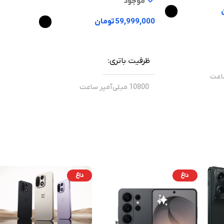
موجود
59,999,000
تومان
انتخاب گزینه ها
ظرفیت باتری
10800 میلی‌آمپر ساعت
5.0
بلوتوث
16 مگاپیکسل
دووجی
برند
Unisoc
دوربین اصلی
داغ
داغ
50/12/8 مگاپیکسل
1080