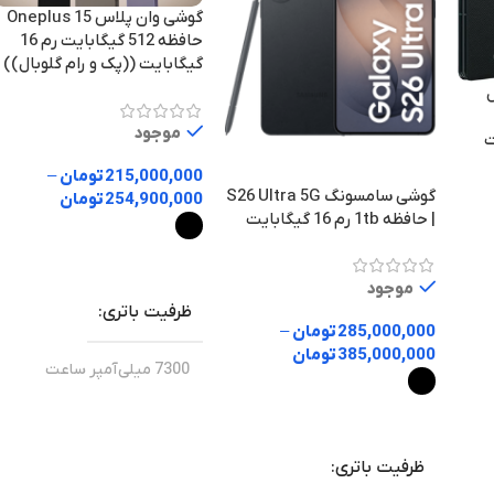
تراشه
گوشی وان پلاس Oneplus 15
حافظه 512 گیگابایت رم 16
گیگابایت ((پک و رام گلوبال))
MediaTek MT6789 Helio G99
 شرکتی
مشکی
رنگ
موجود
ایت
ه+کد فعال
215,000,000
تومان
–
1440p
گوشی سامسونگ S26 Ultra 5G
فیلم برداری
254,900,000
تومان
| حافظه 1tb رم 16 گیگابایت
امل
دوربین جلو
انتخاب گزینه ها
موجود
ظرفیت باتری
سلفی 32 مگاپیکسل
285,000,000
تومان
–
385,000,000
تومان
7300 میلی‌آمپر ساعت
گارانتی
انتخاب گزینه ها
6.0
بلوتوث
گارانتی 18 ماه شرکتی
معتبر+رجیستر شده+کد فعال
ظرفیت باتری
سازی روی جعبه