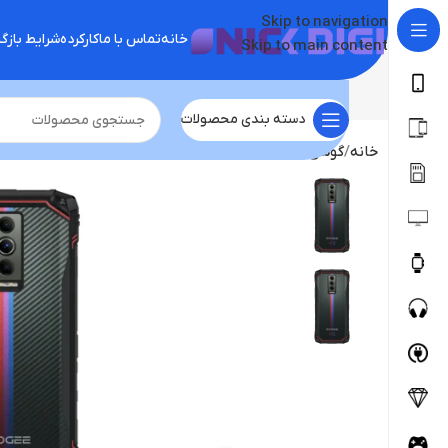
Skip to navigation
خانه
تماس با ما
کارکرده
شرایط باز
Skip to main content
دسته بندی محصولات
خانه
گوشی موبایل
دوجی
گوشی doogee blade 10 energy /ram4/128 gig