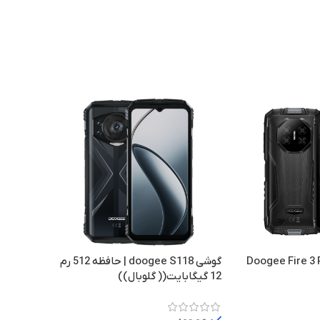
Doogee Fire 3
گوشی doogee S118 | حافظه 512 رم
12 گیگابایت(( گلوبال))