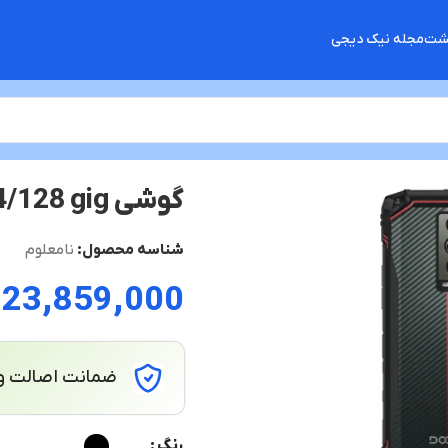
گشت
مجله نیک دیجی
گوشی doogee blade 10 energy /ram4/128 gig
شناسه محصول:
نامعلوم
23,859,000
ت
ضمانت اصالت و 
رنگ