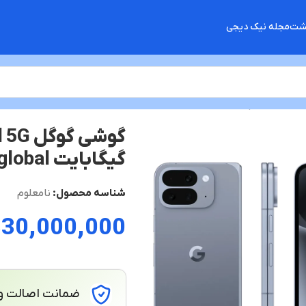
گشت
مجله نیک دیجی
گیگابایت us/ca/jp/gb not active global
شناسه محصول:
نامعلوم
330,000,000
ضمانت اصالت و 