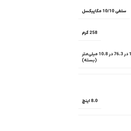
سلفی 10/10 مگاپیکسل
258 گرم
155.2 در 150.4 در 5.2 میلی‌متر (باز) 155.2 در 76.3 در 10.8 میلی‌متر
(بسته)
8.0 اینچ