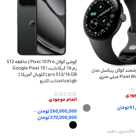
گوشی گوگل Pixel 10 Pro | حافظه 512
رم 16 گیگابایت ا Google Pixel 10
مند گوگل پیکسل مدل
pro 512/16 GB | گلوبال آمریکا |
Pi میلی متری
us\ca\gbنات اکتیو
b
جودی
اتمام موجودی
91
تومان
260,000,000
تومان
–
0
370,000,000
تومان
زینه ها
0
خاکستری
,
سفید
انتخاب گزینه ها