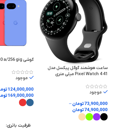
گوشی google pixel 10 a/256 gig
ساعت هوشمند گوگل پیکسل مدل
Pixel Watch 4 41 میلی متری
موجود
124,000,000
توما
موجود
169,000,000
توما
73,900,000
تومان
–
74,900,000
تومان
انتخاب گزینه ها
ظرفیت باتری
انتخاب گزینه ها