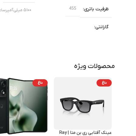
455
ظرفیت باتری
۵۱۰۰ میلی‌آمپرساعتی
گارانتی
6
بلوتوث
30 روز ضمانت نیک دیجی
گوگل
برند
گوگل
برند
دوربین اصلی
محصولات ویژه
مشکی
,
بنفش
,
سبز
,
کرم
رنگ
sor G4
تراشه
داغ
داغ
آبی
,
مشکی
رنگ
13 مگ
دوربین جلو
عینک آفتابی ری بن متا | Ray
K
فیلم برداری