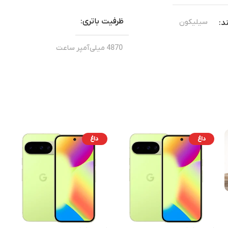
ظرفیت باتری
سیلیکون
د
4870 میلی‌آمپر ساعت
455
اتری
6.0
بلوتوث
گوگل
گوگل
برند
دوربین اصلی
داغ
داغ
50/48/48 مگاپیکسل
Google Tensor G5
تراشه
خاکستری
,
مشکی
رنگ