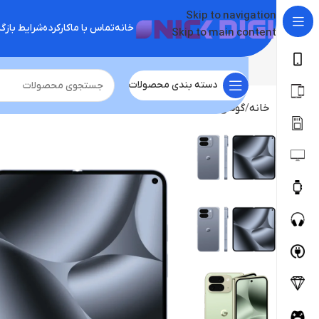
Skip to navigation
خانه
تماس با ما
کارکرده
شرایط باز
Skip to main content
دسته بندی محصولات
خانه
گوشی موبایل
گوگل
گوشی گوگل Pixel 10 Pro Fold 5G | حافظه 512 رم 16 گیگابایت us/ca/jp/gb not active global