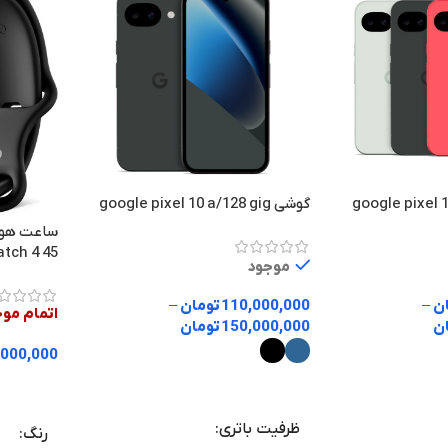
گوشی google pixel 10 a/128 gig
ساعت هوش
xel Watch 4 45
موجود
ن
–
110,000,000
تومان
–
اتمام مو
ن
150,000,000
تومان
,000,000
انتخاب گزینه ها
انتخاب گ
ظرفیت باتری
رنگ