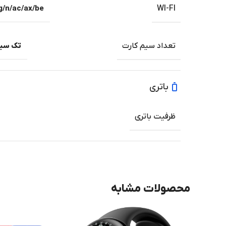
g/n/ac/ax/be
WI-FI
تعداد سیم کارت
تک سیم‌ک
باتری
ظرفیت باتری
محصولات مشابه