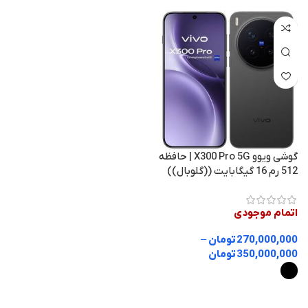
گوشی ویوو X300 Pro 5G | حافظه
512 رم 16 گیگابایت ((گلوبال))
اتمام موجودی
270,000,000
تومان
–
350,000,000
تومان
انتخاب گزینه ها