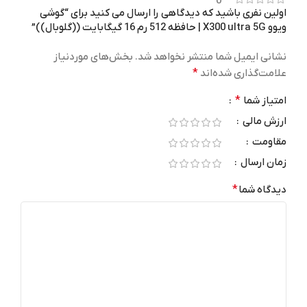
0
اولین نفری باشید که دیدگاهی را ارسال می کنید برای “گوشی
دوربین جلو
ویوو X300 ultra 5G | حافظه 512 رم 16 گیگابایت ((گلوبال))”
نشانی ایمیل شما منتشر نخواهد شد.
بخش‌های موردنیاز
سلفی 50 مگاپیکسل
علامت‌گذاری شده‌اند
*
گارانتی
امتیاز شما
*
ارزش مالی
بدون رجیستر ۳۰ روز ضمانت نیک
مقاومت
دیجی
,
رجیستر شده مسافری –
گارانتی اصالت و سلامت فیزیکی کالا
زمان ارسال
-۳ ماه تعویض- ۱سال خدمات پس
از فروش نیک دی جی (بجز LCD و
دیدگاه شما
*
دوربین)
نوع نمایشگر
LTPO AMOLED
نسخه سیستم عامل