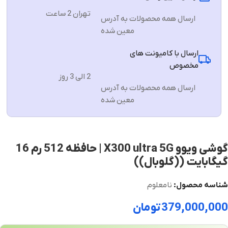
تهران 2 ساعت
ارسال همه محصولات به آدرس
معین شده
ارسال با کامیونت های
مخصوص
2 الی 3 روز
ارسال همه محصولات به آدرس
معین شده
گوشی ویوو X300 ultra 5G | حافظه 512 رم 16
گیگابایت ((گلوبال))
شناسه محصول:
نامعلوم
379,000,000
تومان