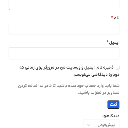
اندروید 16
نام
*
WI-FI
ایمیل
*
Wi-Fi 7 (802.11be)
a/b/g/n/ac/ax/be
226 گرم
وزن
ذخیره نام، ایمیل و وبسایت من در مرورگر برای زمانی که
دوباره دیدگاهی می‌نویسم.
512GB
حافظه داخلی
شما باید وارد حساب خود شده باشید تا قادر به اضافه کردن
تصاویر در نظرات باشید.
استریو (دوگانه)
بلندگو
2 سیم
تعداد سیم کارت
دیدگاهها