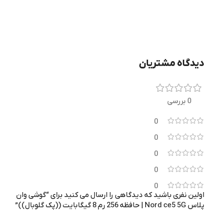
وان پلاس
وان پلاس
برند
برند
دوربین اصلی
دوربین اصلی
دیدگاه مشتریان
13 مگاپیکسل
13 مگاپیکسل
تراشه
تراشه
0 بررسی
0
Qualcomm Snapdragon 8 Gen
Qualcomm Snapdragon 8 Gen
5
5
0
0
سبز
قهوه‌ای
رنگ
رنگ
0
0
8 مگاپیکسل
8 مگاپیکسل
دوربین جلو
دوربین جلو
اولین نفری باشید که دیدگاهی را ارسال می کنید برای “گوشی وان
پلاس Nord ce5 5G | حافظه 256 رم 8 گیگابایت ((پک گلوبال))”
گارانتی
گارانتی