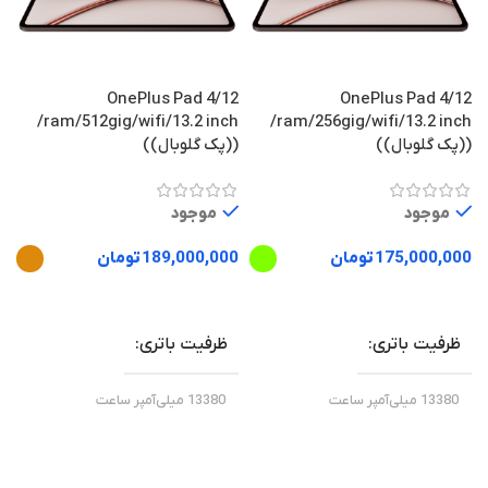
س
نم
OnePlus Pad 4/12
OnePlus Pad 4/12
ram/512gig/wifi/13.2 inch/
ram/256gig/wifi/13.2 inch/
((پک گلوبال))
((پک گلوبال))
0
موجود
موجود
175,000,000
تومان
189,000,000
تومان
انتخاب گزینه ها
اطلاعات بیشتر
ظرفیت باتری
ظرفیت باتری
13380 میلی‌آمپر ساعت
13380 میلی‌آمپر ساعت
6.0
6.0
بلوتوث
بلوتوث