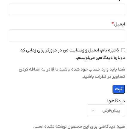
اندروید 16
اندروید 16
12GB
12GB
RAM
RAM
ایمیل
*
نرخ نوسازی تصویر
نرخ نوسازی تصویر
ذخیره نام، ایمیل و وبسایت من در مرورگر برای زمانی که
144Hz
144Hz
دوباره دیدگاهی می‌نویسم.
شما باید وارد حساب خود شده باشید تا قادر به اضافه کردن
سایر مشخصات نمایشگر
سایر مشخصات نمایشگر
تصاویر در نظرات باشید.
2400 در 3392 پیکسل
2400 در 3392 پیکسل
دیدگاهها
۶۷۲
۶۷۲
وزن
وزن
تعداد سیم کارت
تعداد سیم کارت
هیچ دیدگاهی برای این محصول نوشته نشده است.