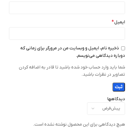
نسخه سیستم عامل
اندروید 16
ایمیل
*
اندروید 16
16GB
RAM
12GB
RAM
نرخ نوسازی تصویر
ذخیره نام، ایمیل و وبسایت من در مرورگر برای زمانی که
دوباره دیدگاهی می‌نویسم.
نرخ نوسازی تصویر
120 هرتز
شما باید وارد حساب خود شده باشید تا قادر به اضافه کردن
120 هرتز
تصاویر در نظرات باشید.
6.0
بلوتوث
6.0
بلوتوث
حداکثر سرعت شارژ
دیدگاهها
حداکثر سرعت شارژ
۶۰ وات
۶۰ وات
هیچ دیدگاهی برای این محصول نوشته نشده است.
2 سیم
تعداد سیم کارت