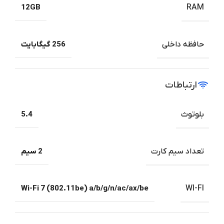
12GB
RAM
حافظه داخلی
256 گیگابایت
ارتباطات
بلوتوث
5.4
تعداد سیم کارت
2 سیم
Wi-Fi 7 (802.11be) a/b/g/n/ac/ax/be
WI-FI