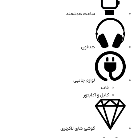
ساعت هوشمند
هدفون
لوازم جانبی
قاب
کابل و آداپتور
گوشی های لاکچری