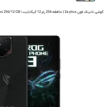
گوشی ناتینگ فون 2a plus | حافظه 256 رم 12 گیگابایت ا Nothing Phone 2a plus 256/12 GB