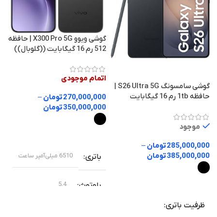
گوشی ویوو X300 Pro 5G | حافظه
512 رم 16 گیگابایت ((گلوبال))
a
اتمام موجودی
گوشی سامسونگ S26 Ultra 5G |
ا
حافظه 1tb رم 16 گیگابایت
270,000,000
تومان
–
350,000,000
تومان
0
ا
موجود
انتخاب گزینه ها
285,000,000
تومان
–
385,000,000
تومان
6510 میلی‌آمپر ساعت
باتری
انتخاب گزینه ها
5.4
بلوتوث
ظرفیت باتری
ویوو
برند