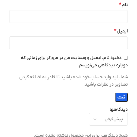
Wi-Fi 7 (802.11be)
نام
*
a/b/g/n/ac/ax/be
نسخه سیستم عامل
226 گرم
وزن
اندروید 16
ایمیل
*
16GB
512GB
RAM
حافظه داخلی
ذخیره نام، ایمیل و وبسایت من در مرورگر برای زمانی که
استریو (دوگانه)
نرخ نوسازی تصویر
بلندگو
دوباره دیدگاهی می‌نویسم.
120 هرتز
شما باید وارد حساب خود شده باشید تا قادر به اضافه کردن
2 سیم
تعداد سیم کارت
تصاویر در نظرات باشید.
6.0
بلوتوث
رزولوشن
دیدگاهها
حداکثر سرعت شارژ
1260 در 2800 پیکسل
۶۰ وات
16GB
RAM
هیچ دیدگاهی برای این محصول نوشته نشده است.