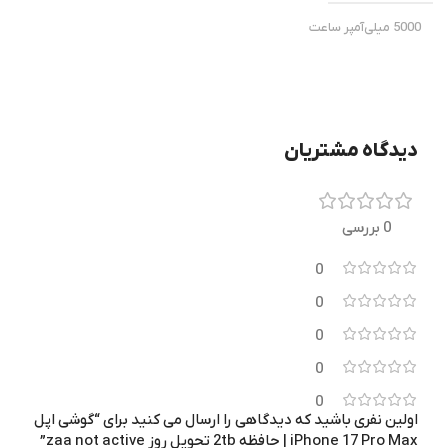
5000 میلی‌آمپر ساعت
مشکی
رنگ
سامسونگ
برند
Dimensity 9500
تراشه
دوربین اصلی
دیدگاه مشتریان
دوربین اصلی
200/50/50/10 مگاپیکسل
50/50/200 مگاپیکسل
0 بررسی
تراشه
0
8K
فیلم برداری
Snapdragon 8 Elite Gen 5
0
0
دوربین جلو
WI-FI
0
سلفی 50 مگاپیکسل
0
Wi-Fi 7 (802.11be)
اولین نفری باشید که دیدگاهی را ارسال می کنید برای “گوشی اپل
a/b/g/n/ac/ax/be
iPhone 17 Pro Max | حافظه 2tb تحویل روز zaa not active”
گارانتی