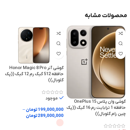
محصولات مشابه
گوشی آنر Honor Magic 8 Pro
حافظه 512 گیگ رم 12 گیگ ((پک
گلوبال))
512 رم 
موجود
گوشی وان پلاس OnePlus 15
حافظه 1 ترابایت رم 16 گیگ ((پک
199,000,000
تومان
–
ا
چین رام گلوبال))
289,000,000
تومان
0
0