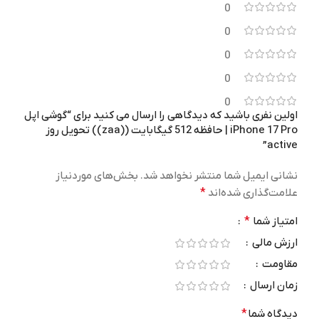
دوربین اصلی
0
0
Snapdragon 8 Elite Gen 5
۵۰ + ۵۰ + ۵۰ مگاپیکسل
0
مشکی
,
بژ
رنگ
تراشه
0
0
4K
فیلم برداری
اولین نفری باشید که دیدگاهی را ارسال می کنید برای “گوشی اپل
Snapdragon 8 Elite Gen 5
iPhone 17 Pro | حافظه 512 گیگابایت ((zaa)) تحویل روز
active”
8K
فیلم برداری
دوربین جلو
نشانی ایمیل شما منتشر نخواهد شد.
بخش‌های موردنیاز
علامت‌گذاری شده‌اند
*
سلفی 50 مگاپیکسل
دوربین جلو
امتیاز شما
*
گارانتی
سلفی 32 مگاپیکسل
ارزش مالی
مقاومت
30 روز ضمانت نیک دیجی – بدون
گارانتی
رجیستر – گارانتی اصالت و سلامت
زمان ارسال
فیزیکی کالا
,
رجیستر شده مسافری
– گارانتی اصالت و سلامت فیزیکی
30 روز ضمانت نیک دیجی – بدون
دیدگاه شما
*
کالا -۳ ماه تعویض- ۱سال خدمات