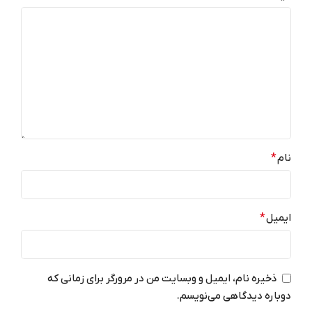
رجیستر – گارانتی اصالت و سلامت
پس از فروش نیک دی جی (بجز
فیزیکی کالا
,
رجیستر شده مسافری
LCD و دوربین)
– گارانتی اصالت و سلامت فیزیکی
کالا -۳ ماه تعویض- ۱سال خدمات
پس از فروش نیک دی جی (بجز
نسخه سیستم عامل
LCD و دوربین)
اندروید 16
شارژر کابل قاب
اقلام همراه
LTPO OLED
نوع نمایشگر
WI-FI
نام
*
WI-FI
Wi-Fi 7 (802.11be)
a/b/g/n/ac/ax/be
Wi-Fi 7 (802.11be)
ایمیل
*
a/b/g/n/ac/ax/be
وزن
219 گرم
وزن
211 گرم (طلایی) 215 گرم
(مشکی، ارغوانی)
ذخیره نام، ایمیل و وبسایت من در مرورگر برای زمانی که
دوباره دیدگاهی می‌نویسم.
512GB
حافظه داخلی