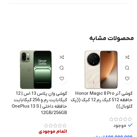
محصولات مشابه
گوشی آنر Honor Magic 8 Pro
گوشی وان پلاس 13 اس | 12
حافظه 512 گیگ رم 12 گیگ ((پک
گیگابایت رم و 256 گیگابایت
گلوبال))
حافظه داخلی | OnePlus 13 S
12GB/256GB
آمری
موجود
اتمام موجودی