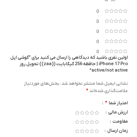
50/50/200 مگاپیکسل
0
اندروید 15
نسخه سیستم عامل
تراشه
0
0
150.8 در 71.7 در 8.2 میلی‌متر
ابعاد
Snapdragon 8 Elite Gen 5
0
0
185 گرم
مشکی
,
بژ
وزن
رنگ
اولین نفری باشید که دیدگاهی را ارسال می کنید برای “گوشی اپل
iPhone 17 Pro | حافظه 256 گیگابایت ((zaa)) تحویل روز
active/not active”
LTPO AMOLED
4K
نوع نمایشگر
فیلم برداری
نشانی ایمیل شما منتشر نخواهد شد.
بخش‌های موردنیاز
سایر مشخصات نمایشگر
دوربین جلو
علامت‌گذاری شده‌اند
*
امتیاز شما
*
نمایش 1 میلیارد ر
سلفی 50 مگاپیکسل
100 درصدی فضای رنگی DCI-P3
ارزش مالی
مقاومت
گارانتی
1216 در 2640 پیکسل
رزولوشن
زمان ارسال