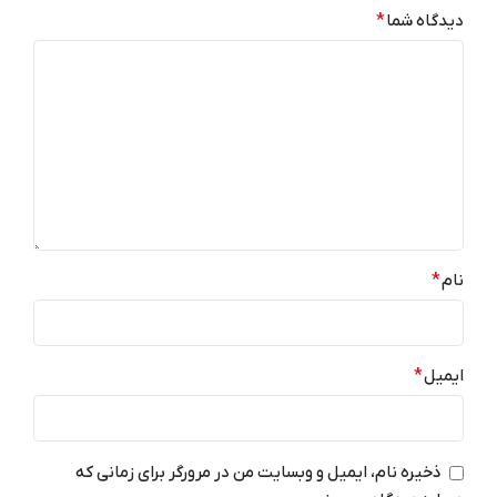
30 روز ضمانت نیک دیجی – بدون
دیدگاه شما
*
رجیستر – گارانتی اصالت و سلامت
پردازنده مرکزی
فیزیکی کالا
,
رجیستر شده مسافری
– گارانتی اصالت و سلامت فیزیکی
کالا -۳ ماه تعویض- ۱سال خدمات
پس از فروش نیک دی جی (بجز
6 هسته 3.53 گیگاهرتز Oryon V2 Phoenix M
LCD و دوربین)
Adreno 830
پردازنده گرافیکی
نسخه سیستم عامل
256 GB
حافظه داخلی
اندروید 16
نام
*
LTPO OLED
نوع نمایشگر
استریو (دوگانه)
بلندگو
6.0
WI-FI
بلوتوث
ایمیل
*
Wi-Fi 7 (802.11be)
GPS
a/b/g/n/ac/ax/be
ذخیره نام، ایمیل و وبسایت من در مرورگر برای زمانی که
GPS/A-