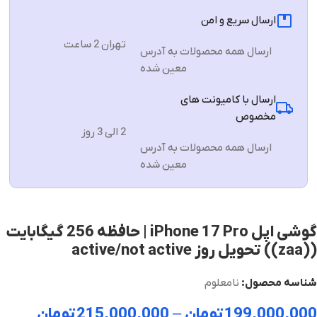
ارسال سریع و امن
تهران 2 ساعت
ارسال همه محصولات به آدرس
معین شده
ارسال با کامیونت های
مخصوص
2 الی 3 روز
ارسال همه محصولات به آدرس
معین شده
گوشی اپل iPhone 17 Pro | حافظه 256 گیگابایت
((zaa)) تحویل روز active/not active
شناسه محصول:
نامعلوم
199,000,000
تومان
–
215,000,000
تومان