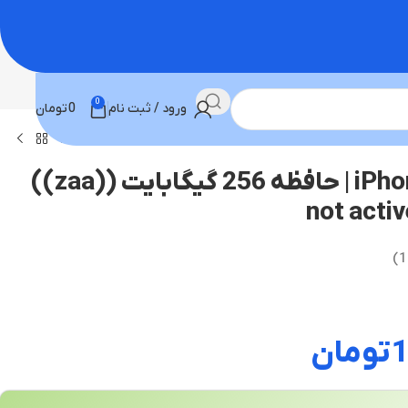
0
ورود / ثبت نام
0
تومان
گوشی اپل iPhone 17 | حافظه 256 گیگابایت ((zaa))
)
1
تومان