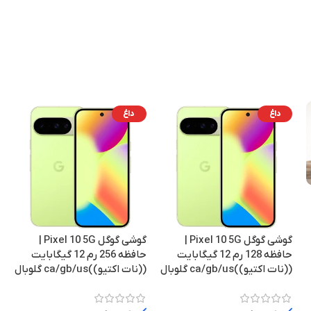
 گرافیکی
5800 میلی‌آمپر ساعت
باتری
Mali-G6
شارژر 65 وات
سرعت شارژ
ن
5.4
بلوتوث
داغ
داغ
ایسوس
برند
12GB
50 مگاپیکسل
دوربین اصلی
256 GB
اخلی
تراشه
گوشی گوگل Pixel 10 5G |
گوشی گوگل Pixel 10 5G |
خیر
فظه
حافظه 128 رم 12 گیگابایت
حافظه 256 رم 12 گیگابایت
((نات اکتیو))ca/gb/us گلوبال
((نات اکتیو))ca/gb/us گلوبال
comm SM8750-AB Snapdragon 8 Elite
USB Type-C
مشکی