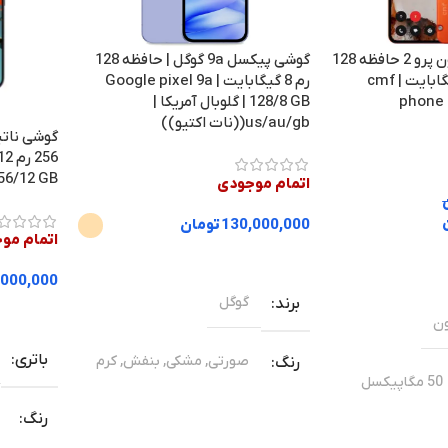
گوشی پیکسل 9a گوگل | حافظه 128
گوشی سی ام اف فون پرو 2 حافظه 128
رم 8 گیگابایت | Google pixel 9a
گیگابایت و رم 8 گیگابایت | cmf
128/8 GB | گلوبال آمریکا |
phone 
us/au/gb((نات اکتیو))
56/12 GB
اتمام موجودی
130,000,000
تومان
اتمام مو
انتخاب گزینه ها
,000,000
گوگل
برند
انتخاب گ
ون
باتری
صورتی
,
مشکی
,
بنفش
,
کرم
رنگ
50 مگاپیکسل
رنگ
دوربین اصلی
کی
,
سبز روشن
,
نارنجی