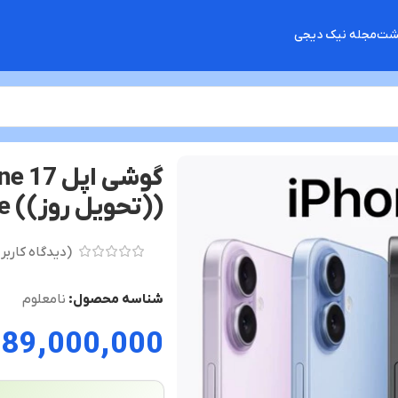
گشت
مجله نیک دیجی
((تحویل روز)) not active
(دیدگاه کاربر
شناسه محصول:
نامعلوم
189,000,000