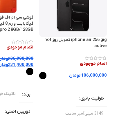
pro 2 8GB/128GB
iphone air 256 gig تحویل روز not
active
اتمام موجودی
36,900,000
تومان
اتمام موجودی
31,400,000
تومان
106,000,000
تومان
انتخاب گزینه ها
انتخاب گزینه ها
ناتینگ ف
برند
ظرفیت باتری
دوربین اصلی
3149 میلی‌آمپر ساعت
سفید
,
مش
رنگ
اپل