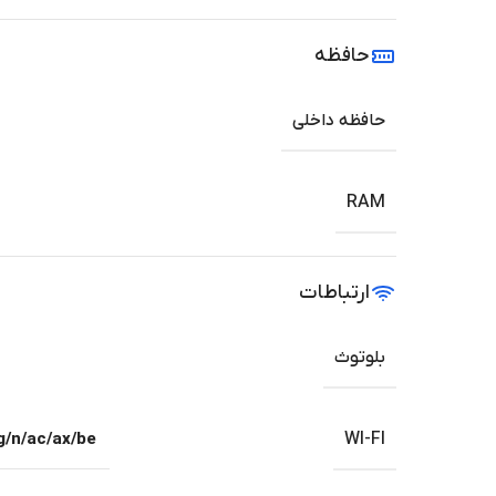
حافظه
حافظه داخلی
RAM
ارتباطات
بلوتوث
g/n/ac/ax/be
WI-FI