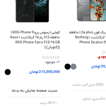
گوشی ناتینگ فون 2a plus | حافظه
گوشی ایسوس پرو ROG Phone 9 |
256 رم 12 گیگابایت ا Nothing
حافظه 512 رم 16 گیگابایت ا Asus
ROG Phone 9 pro 512/16 GB
Phone 2a plus 2
((گلوبال))
b
جودی
موجود
39
تومان
215,000,000
تومان
0
زینه ها
انتخاب گزینه ها
5000 میلی‌آمپر ساعت
نسبت صفحه نمایش به بدنه
خاکستری
,
مشکی
~88.2 درصد