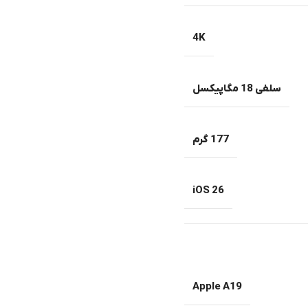
4K
سلفی 18 مگاپیکسل
177 گرم
iOS 26
Apple A19