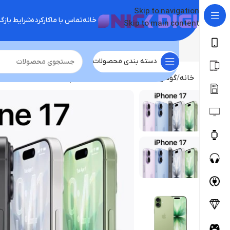
Skip to navigation
خانه
تماس با ما
کارکرده
شرایط باز
Skip to main content
دسته بندی محصولات
خانه
گوشی موبایل
خرید آیفون
گوشی اپل iPhone 17 | حافظه 256 گیگابایت ((zaa)) ((تحویل روز)) not active