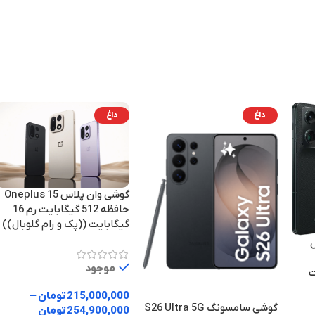
لنز اولتراواید 20 میلی‌متری 1/3.1
پردازنده
اینچ سایز سنسور 1.12 میکرومتر
سایز پیکسل f/2.2
10 MC4
4K@30fps 1080
13 مگاپیکسل
دوربین جلو
رزولوش
اپیکسل
داغ
داغ
Google Tensor G4
تراشه
1080 در 2412 پیکسل
اندروید 15
امل
8 گیگابایت رم
RAM
RAM
گوشی وان پلاس Oneplus 15
128 گیگابایت
حافظه داخلی
حافظه 512 گیگابایت رم 16
حافظه د
گیگابایت ((پک و رام گلوبال))
تعداد سیم کارت
کارت حا
موجود
ایت
AMOLED
تک سیم‌کارت (نانو سیم و eSIM)
215,000,000
تومان
–
USB
گوشی سامسونگ S26 Ultra 5G
254,900,000
تومان