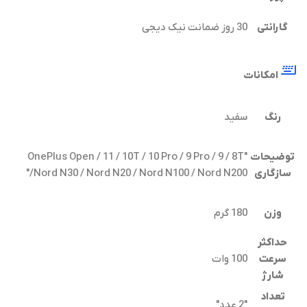
گارانتی
30 روز ضمانت نیک دیجی
امکانات
رنگ
سفید
توضیحات
"OnePlus Open / 11 / 10T / 10 Pro / 9 Pro / 9 / 8T
سازگاری
/Nord N30 / Nord N20 / Nord N100 / Nord N200"
وزن
180 گرم
حداکثر
سرعت
100 وات
شارژ
تعداد
"2 عدد"