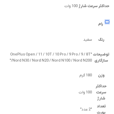
حداکثر سرعت شارژ
100 وات
رام
رنگ
سفید
توضیحات
"OnePlus Open / 11 / 10T / 10 Pro / 9 Pro / 9 / 8T
سازگاری
/Nord N30 / Nord N20 / Nord N100 / Nord N200"
وزن
180 گرم
حداکثر
سرعت
100 وات
شارژ
تعداد
"2 عدد"
پورت