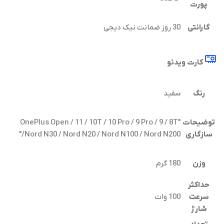
پورت
گارانتی
30 روز ضمانت نیک دیجی
کارت ویدئو
رنگ
سفید
توضیحات
"OnePlus Open / 11 / 10T / 10 Pro / 9 Pro / 9 / 8T
سازگاری
/Nord N30 / Nord N20 / Nord N100 / Nord N200"
وزن
180 گرم
حداکثر
سرعت
100 وات
شارژ