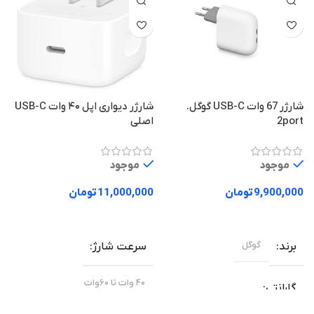
گ
شارژر 67 وات USB-C گوگل.
شارژر دیواری اپل ۴۰ وات USB-C
2port
اصلی
0
موجود
موجود
0
9,900,000
تومان
11,000,000
تومان
اطلاعات بیشتر
انتخاب گزینه ها
گوگل
برند
سرعت شارژ
۴۰ وات تا ۶۰وات
گارانتی