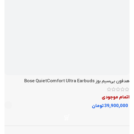
دارد
میکروفون
سفید
رنگ
,
مشکی
,
طلایی
دارد
کنترل‌کننده‌ی صدا و مکالمه
30 روز ضمانت نیک دیجی
گارانتی
هدفون بی‌سیم بوز Bose QuietComfort Ultra Earbuds
اتمام موجودی
تومان