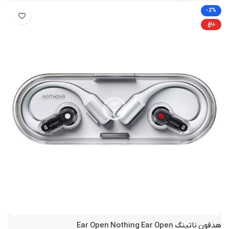
نارنجی
-2%
داغ
30 روز ضمانت نیک دیجی
گارانتی
تو گوشی (In-Ear)
نوع هدفون
بی سیم
نوع اتصال
Beats
برند
ترنسدیوسر دو لایه
بلندگو
دارای حذف نویز غیر فعال
نویز کنسلینگ فعال یا ANC
سه میکروفون دیجیتال MEMS با فناوری
توضیحات میکروفون
Beamforming
هدفون ناتینگ Ear Open Nothing Ear Open