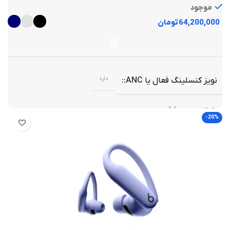
موجود
تومان
دارد
نویز کنسلینگ فعال یا ANC
5.3
بلوتوث
-20%
سونی
برند
مشکی
رنگ
,
نقره ای
,
سرمه ای
میکروفون‌های متعدد برای مکالمه و ANC
توضیحات میکروفون