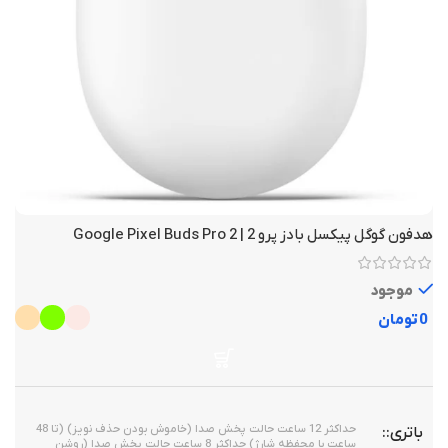
سفید
رنگ
دارد
کنترل‌کننده‌ی صدا و مکالمه
۱۸ ماه گارانتی شرکت سی تلکام
گارانتی
,
۳ماه گارانتی تعویض
هدفون گوگل پیکسل بادز پرو 2 | Google Pixel Buds Pro 2
موجود
تومان
حداکثر 12 ساعت حالت پخش صدا (خاموش بودن حذف نویز) (تا 48
باتری
ساعت با محفظه شارژ) حداکثر 8 ساعت حالت پخش صدا (روشن