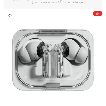
بودن حذف نویز) (تا 30 ساعت با محفظه شارژ)
داغ
5.4
بلوتوث
4.7 گرم (هر ایرباد) 65 گرم (محفظه شارژ)
وزن
دارد
نویز کنسلینگ فعال یا ANC
صورتی
رنگ
,
مشکی
,
سبز
,
کرم
30 روز ضمانت نیک دیجی
گارانتی