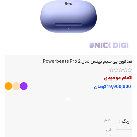
30 روز ضمانت نیک دیجی
گارانتی
دارای حذف نویز فعال و غیرفعال
توضیحات حذف نویز
دارد
حذف نویز میکروفون
هدفون بی سیم بیتس مدل 2 Powerbeats Pro
254 گرم
وزن
اتمام موجودی
تومان
تا 30 ساعت (ANC روشن)
باتری
بنفش
رنگ
,
کرم
,