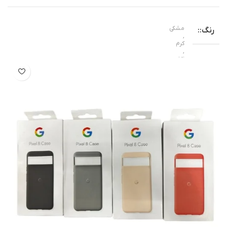
مشکی
رنگ
,
کرم
,
نارنجی
-23%