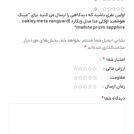
30 روز ضمانت نیک دیجی
32 گیگابایت
حافظه داخلی
0
اولین نفری باشید که دیدگاهی را ارسال می کنید برای “عینک
هوشمند اوکلی متا مدل ونگارد |oakley meta vanguard
نوع نمایشگر
mwhite prizm sapphire”
رنگی با وضوح 600×600 پیکسل
نشانی ایمیل شما منتشر نخواهد شد.
بخش‌های موردنیاز
علامت‌گذاری شده‌اند
*
گارانتی
امتیاز شما
*
ارزش مالی
30 روز ضمانت نیک دیجی
مقاومت
نرخ نوسازی تصویر
زمان ارسال
دیدگاه شما
*
نرخ نوسازی 90 هرتز
امکانات نرم‌افزاری
Meta AI با پاسخ‌های تصویری: