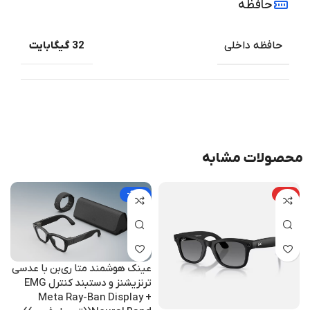
حافظه
حافظه داخلی
32 گیگابایت
محصولات مشابه
داغ
-13%
ع
عینک هوشمند متا ری‌بن با عدسی
م
ترنزیشنز و دستبند کنترل EMG
Meta Ray-Ban Display +
1