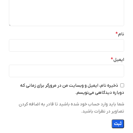
دریافت اطلاعات لحظه‌ای،
پیش‌بینی هوا و راهنمایی‌های
کاربردی روی نمایشگر درون لنز
اتصالات
نام
*
پیام‌رسانی خصوصی: ارسال پیام از
WhatsApp، Messenger و
Instagram با یک حرکت دست.
ایمیل
*
اقلام همراه
ذخیره نام، ایمیل و وبسایت من در مرورگر برای زمانی که
• تماس ویدیویی دوطرفه:
دوباره دیدگاهی می‌نویسم.
مشاهده تصویر تماس‌گیرنده و
اشتراک‌گذاری دیدگاه خود بدون
گوشی.
شما باید وارد حساب خود شده باشید تا قادر به اضافه کردن
تصاویر در نظرات باشید.