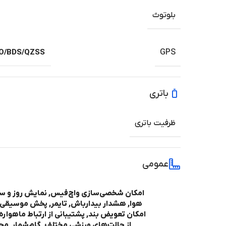
بلوتوث
O/BDS/QZSS
GPS
باتری
ظرفیت باتری
عمومی
امکان شخصی‌سازی واچ‌فیس, نمایش روز و س
هوا, هشدار بیدارباش, تایمر, پخش موسیقی از
امکان تعویض بند, پشتیبانی از ارتباط ماهواره
از حالت‌های ورزشی مختلف, گام‌شمار, مح