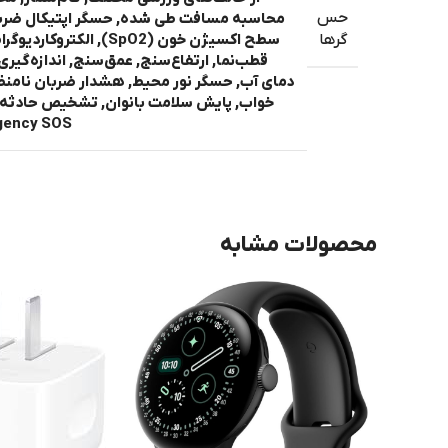
حس
محاسبه مسافت طی شده
,
حسگر اپتیکال ضرب
سطح اکسیژن خون (SpO2), ا
گرها
قطب‌نما, ارتفاع‌سنج, عمق‌سنج, اندازه‌گ
دمای آب, حسگر نور محیط
,
هشدار ضربان نامنظم
خواب, پایش سلامت بانوان, تشخیص حادثه,
Emergency SOS, سنج
محصولات مشابه