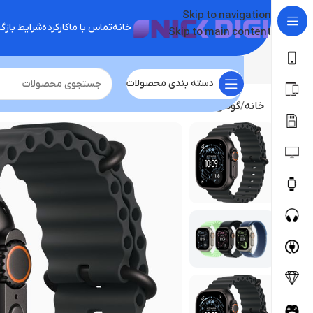
Skip to navigation
خانه
تماس با ما
کارکرده
شرایط باز
Skip to main content
دسته بندی محصولات
خانه
گوشی موبایل
خرید آیفون
ساعت هوشمند اپل واچ اولترا 3 /((۴۹ میلیمتری)) آلمینیوم