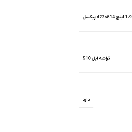
ینچ 514×422 پیکسل
تراشه اپل S10
دارد