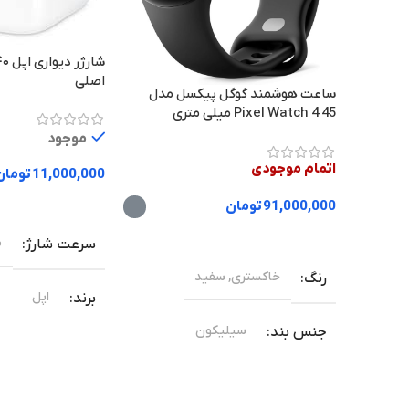
اصلی
ساعت هوشمند گوگل پیکسل مدل
Pixel Watch 4 45 میلی متری
موجود
اتمام موجودی
11,000,000
تومان
انتخاب گزینه ها
91,000,000
تومان
انتخاب گزینه ها
۴۰ 
سرعت شارژ
خاکستری
,
سفید
رنگ
اپل
برند
سیلیکون
جنس بند
۱ماه گارانتی
گارانتی
455
ظرفیت باتری