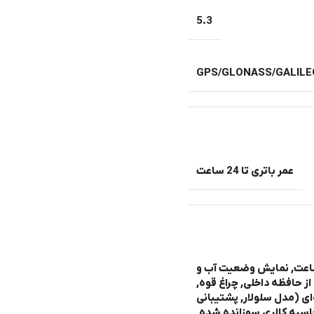
5.3
GPS/GLONASS/GALILE
عمر باتری تا 24 ساعت
اعت, نمایش وضعیت آب و
 حافظه داخلی, چراغ قوه,
‌ای (مدل سلولار
,
پشتیبانی
اسبه کالری سوزانده شده,