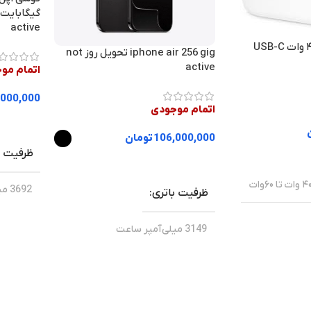
active
شارژر دیواری اپل ۴۰ وات USB-C
iphone air 256 gig تحویل روز not
active
اتمام مو
,000,000
اتمام موجودی
انتخاب گ
106,000,000
تومان
ظرفیت ب
انتخاب گزینه ها
وات تا ۶۰وات
3692 میلی‌آمپر ساعت
ظرفیت باتری
بلوتوث
3149 میلی‌آمپر ساعت
اپل
برند
برند
48 مگاپیکسل
دوربین اصلی
دوربین 