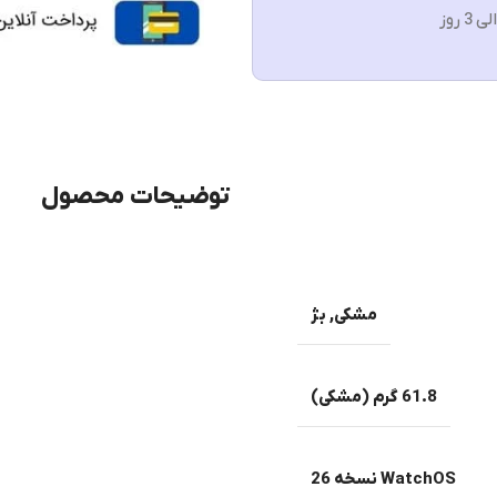
توضیحات محصول
مشکی
,
بژ
61.8 گرم (مشکی)
WatchOS نسخه 26