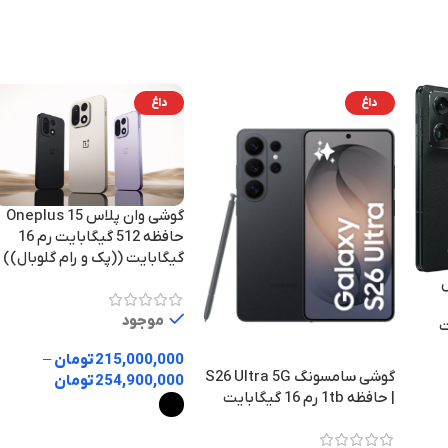
48/48 مگاپیکسل
6.0
بلوتوث
داغ
داغ
تراشه
Apple A19 Pro
تراشه
رنگ
آبی
,
سفید
,
مشکی
,
طلایی
رنگ
گوشی وان پلاس Oneplus 15
آبی اکتیو a
4K
فیلم برداری
حافظه 512 گیگابایت رم 16
سبز اکتیو a
گیگابایت ((پک و رام گلوبال))
سفید اکتیو
zaa
,
صورت
دوربین جلو
اکتیو zaa
نات اکتیو a
موجود
ایت
سلفی 18 مگاپیکسل
215,000,000
تومان
–
فیلم برد
گوشی سامسونگ S26 Ultra 5G
254,900,000
تومان
| حافظه 1tb رم 16 گیگابایت
گارانتی
دوربین 
انتخاب گزینه ها