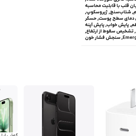
ان قلب با قابلیت محاسبه
لکتروکاردیوگرام, شتاب‌سنج, ژیروسکوپ,
یری دمای سطح پوست, حسگر
, پایش خواب, پایش آپنه
 تشخیص سقوط از ارتفاع,
ش فشار خون