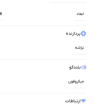
ابعاد
1.98 ا
پردازنده
تراشه
بلندگو
میکروفون
ارتباطات