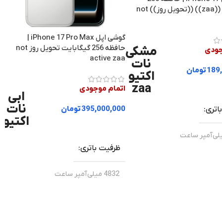
گیگابایت ((zaa)) ((تحویل روز)) not
گوشی اپل iPhone 17 Pro Max |
حافظه 256 گیگابایت تحویل روز not
مشکی
جودی
active zaa
ر
نات
189
تومان
اکتیو
zaa
زینه ها
اتمام موجودی
ابی
نات
395,000,000
تومان
اتری
0
اکتیو
انتخاب گزینه ها
ظرفیت باتری
6.0
4832 میلی‌آمپر ساعت
اپل
اپل
برند
اصلی