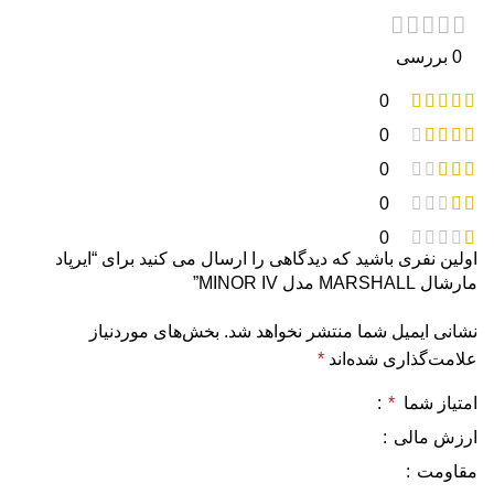
3 شاخه جمع شونده/UK
نوع دوشاخه
0 بررسی
سفید
0
رنگ
0
80 گرم
وزن
0
0
30 روز ضمانت نیک دیجی
گارانتی
0
اولین نفری باشید که دیدگاهی را ارسال می کنید برای “ایرپاد
مارشال MARSHALL مدل MINOR IV”
نشانی ایمیل شما منتشر نخواهد شد.
بخش‌های موردنیاز
علامت‌گذاری شده‌اند
*
امتیاز شما
*
ارزش مالی
مقاومت