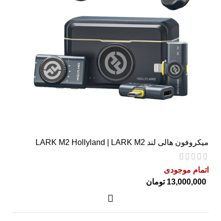
30 روز ضمانت نیک دیجی
گارانتی
دارای نشانگر LED
نوع نمایشگر
میکروفون هالی لند LARK M2 Hollyland | LARK M2
اتمام موجودی
تومان