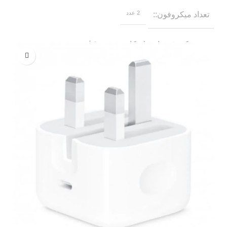
2 عدد
تعداد میکروفون
یقه‌ای
نوع میکروفون از نظر کاربرد
کاندنسر
نوع عملکرد میکروفون
بی سیم
نوع اتصال
Lightning
کانکتور اتصال منبع دریافت صدا
USB Type-C
مشکی
رنگ
9 گرم (فرستنده) 6 گرم (گیرنده) 65.6 گرم (محفظه شارژ)
وزن
30 روز ضمانت نیک دیجی