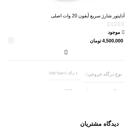
گارانتی
آداپتور شارژ سریع آیفون 20 وات اصلی
موجود
تومان
1 درگاه USB Type-C
نوع درگاه خروجی
20 W
حداکثر سرعت شارژ
iPad Pro
مناسب برای
,
iPhone SE (2nd generation),Iphone 8,Iphone 8 Plus ,
Iphone X , Iphone Xs , Iphone Xs max , Iphone Xr ,
دیدگاه مشتریان
Iphone 11 , Iphone 11 pro