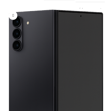
5.4
بلوتوث
شیائومی
برند
50/50/50 مگاپیکسل
دوربین اصلی
Snapdragon 8 Elite Gen 5
تراشه
سفید
رنگ
,
مشکی
,
بنفش
8K
فیلم برداری
سلفی 50 مگاپیکسل
دوربین جلو