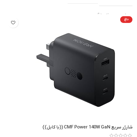
سامسونگ
برند
داغ
512GB
حافظه داخلی
50 مگاپیکسل
دوربین اصلی
آبی
رنگ
,
مشکی
Exynos 2500
پردازنده مرکزی
4K
فیلم برداری
شارژر سریع CMF Power 140W GaN ((با کابل))
بدون رجیستر ۳۰ روز ضمانت نیک دیجی
گارانتی
,