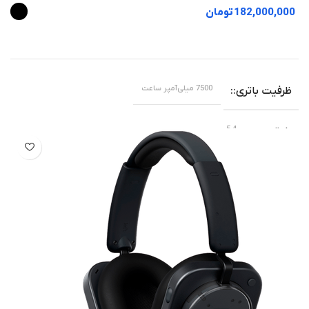
تومان
7500 میلی‌آمپر ساعت
ظرفیت باتری
5.4
بلوتوث
شیائومی
برند
50/50/50 مگاپیکسل
دوربین اصلی
Snapdragon 8 Elite Gen 5
تراشه
سفید
رنگ
,