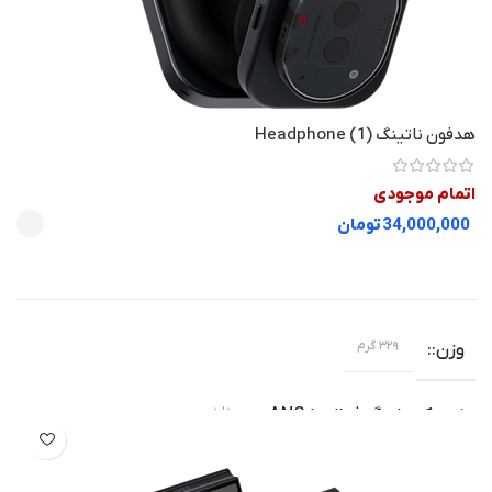
مشکی
,
بنفش
8K
فیلم برداری
هدفون ناتینگ Headphone (1)
سلفی 50 مگاپیکسل
دوربین جلو
اتمام موجودی
تومان
30 روز ضمانت نیک دیجی – بدون رجیستر – گارانتی اصالت و سلامت
گارانتی
فیزیکی کالا
,
رجیستر شده مسافری – گارانتی اصالت و سلامت فیزیکی کالا -۳ ماه
تعویض- ۱سال خدمات پس از فروش نیک دی جی (بجز LCD و
دوربین)
۳۲۹ گرم
وزن
اندروید 16
نسخه سیستم عامل
دارد
نویز کنسلینگ فعال یا ANC
12GB
RAM
-19%
سفید
رنگ