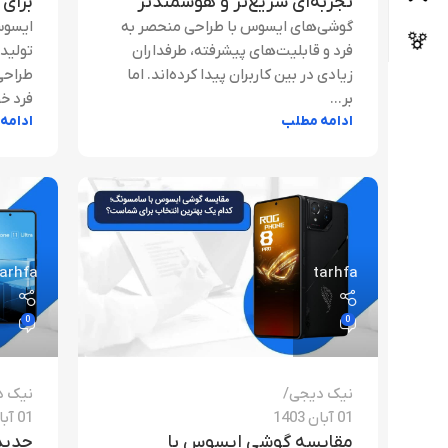
تجربه‌ای سریع‌تر و هوشمندتر
برای 
گوشی‌های ایسوس با طراحی منحصر به
ایسوس
فرد و قابلیت‌های پیشرفته، طرفداران
تولید
زیادی در بین کاربران پیدا کرده‌اند. اما
طراحی
بر...
فرد خو
ادامه مطلب
ادامه
tarhfa
tarhfa
0
0
نیک دیجی
نیک د
01 آبان 1403
01 آبان 1403
مقایسه گوشی ایسوس با
جدید