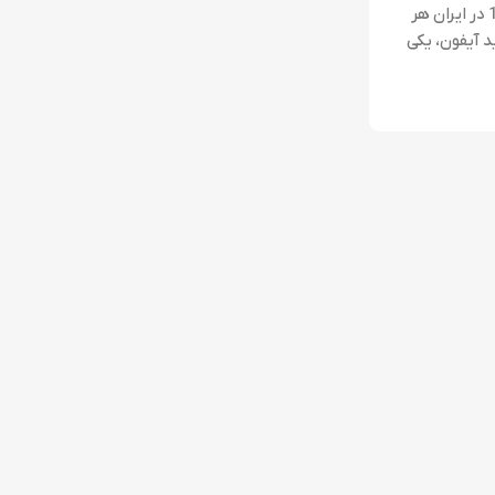
وضعیت رجیستری آیفون 16 در ایران هر
 آیفون، یکی