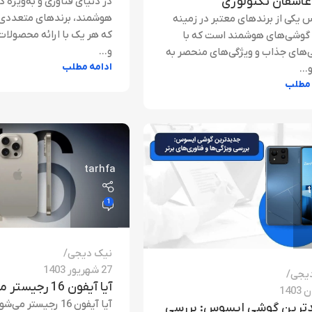
عاشقان تکنولوژی
در دنیای فناوری و به‌ویژه 
هوشمند، برندهای متعددی 
 یکی از برندهای معتبر در زمینه
که هر یک با ارائه محصولات 
 گوشی‌های هوشمند است که با
و...
‌های جذاب و ویژگی‌های منحصر به
ادامه مطلب
...
 مطلب
tarhfa
1
نیک دیجی
27 شهریور 1403
یجی
آیا آیفون 16 رجیستر میشود
آیا آیفون 16 رجیستر 
ترین گوشی ایسوس: بررسی