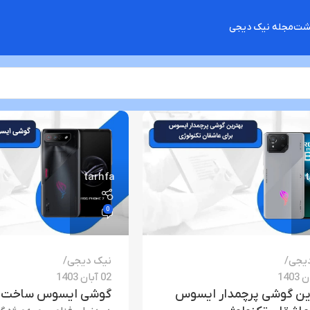
گشت
مجله نیک دیجی
tarhfa
0
یجی
نیک دیجی
02 آبان 1403
ین گوشی پرچمدار ایسوس
گوشی ایسوس ساخت 