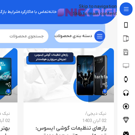
Skip to navigation
خانه
تماس با ما
کارکرده
شرایط باز
Skip to main content
دسته بندی محصولات
tarhfa
tarhfa
0
0
نیک دیجی
نیک د
02 آبان 1403
02 آبان 1403
رازهای تنظیمات گوشی ایسوس:
بهتر