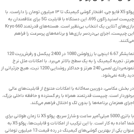
پوکو X5 فایو جی، افتخار گوشی‌ گیمینگ تا ۱۳ میلیون تومان را داراست. با
چیپست اسنپدراگون 695، این دستگاه با قابلیت 5G برای علاقمندان به
بازی‌های آنلاین یک انتخاب بی‌نظیر است. هسته‌های قدرتمند Kryo 660
این چیپست، اجرای بی‌دردسر بازی‌ها و برنامه‌های پرسرعت را فراهم
می‌کنند.
نمایشگر 6.67 اینچی با رزولوشن 1080 در 2400 پیکسل و رفرش‌ریت 120
هرتز، تجربه گیمینگ را به یک سطح بالاتر می‌برد. با امکانات مثل نرخ
نمونه‌برداری لمسی 240 هرتز و حداکثر روشنایی 1200 نیت، هیچ جزئیاتی از
دید رفته نمی‌شود.
در بخش عکاسی، دوربین سه‌گانه با امکانات متنوع از قابلیت‌های عالی
برخوردار است. چیپست قدرتمند همراه با رم گسترده و حافظه داخلی بزرگ،
اجرای همزمان برنامه‌ها را بدون لگ و اختلال فراهم می‌کند.
با باتری 5000 میلی‌آمپر ساعت و شارژ سریع، پوکو X5 تا زمان طولانی برای
شما آماده به کار است. با این ترکیب از امکانات و قابلیت‌ها، پوکو X5 به
عنوان یکی از بهترین گوشی‌های گیمینگ در رده قیمت 13 میلیون تومانی