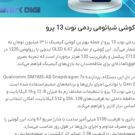
گوشی شیائومی ردمی نوت 13 پرو
ردمی نوت 13 پرو از جمله بهترین گوشی‌ گیمینگ تا ۱۳ میلیون تومان به
شمار می‌آید. این گوشی از نمایشگر OLED 6.67 اینچی با رزولوشن 1220 در
2712 پیکسل و رفرش‌ریت 120 هرتز برخوردار است که تجربه بصری
فوق‌العاده‌ای برای علاقه‌مندان به بازی‌های گیمینگ فراهم می‌کند.
در دل این دستگاه، پردازنده Qualcomm SM7435-AB Snapdragon 7s
Gen 2 با توانایی اجرای بازی‌ها و برنامه‌های حجیم استفاده شده است.
ردمی نوت 13 پرو با تنظیمات مختلف رم به میزان 8، 12 و 16 گیگابایت و
حافظه داخلی به ظرفیت‌های 128، 256 و 512 گیگابایت، امکان انتخاب بر
اساس نیاز کاربر را فراهم می‌کند.
باتری با ظرفیت 5100 میلی‌آمپر ساعت با شارژ سریع 67 وات، این گوشی را
برای مصرف مداوم و اجرای بازی‌ها در طول روز مناسب می‌سازد.
صفحه‌نمایش با کیفیت 1.5K، اسکنر اثر انگشت زیر صفحه‌نمایش و