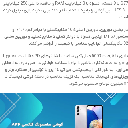
G77 با 9 هسته، همراه با 8 گیگابایت RAM و حافظه داخلی 256 گیگابایتی
UFS 3.1، این گوشی را به یک انتخاب قدرتمند برای تجربه بازی تبدیل کرده
است.
در بخش دوربین، دوربین اصلی 108 مگاپیکسلی با دیافراگم f/1.75 و
سنسور 1/1.67 اینچی همراه با دو لنز کمکی 2 مگاپیکسلی، و دوربین سلفی
32 مگاپیکسلی، توانایی عکاسی با کیفیت را فراهم می‌کنند.
باتری با ظرفیت 5000 میلی‌آمپر ساعت با شارژرهای PD و قابلیت bypass
charging، ماندگاری بالایی را برای استفاده طولانی در حین بازی به ارمغان
می‌آورد. به طور کلی، اینفینیکس جی تی 10 پرو با ترکیبی از عملکرد برتر و
ویژگی‌های گیمینگ مناسب، یک گزینه مناسب در دسته گوشی‌ گیمینگ تا
۱۳ میلیون تومان محسوب می‌شود.