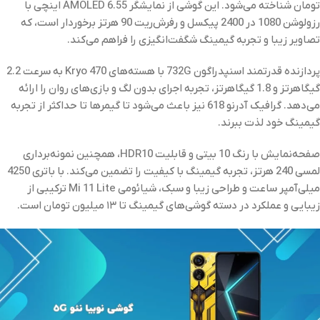
تومان شناخته می‌شود. این گوشی از نمایشگر AMOLED 6.55 اینچی با
رزولوشن 1080 در 2400 پیکسل و رفرش‌ریت 90 هرتز برخوردار است، که
تصاویر زیبا و تجربه گیمینگ شگفت‌انگیزی را فراهم می‌کند.
پردازنده قدرتمند اسنپدراگون 732G با هسته‌های Kryo 470 به سرعت 2.2
گیگاهرتز و 1.8 گیگاهرتز، تجربه اجرای بدون لگ و بازی‌های روان را ارائه
می‌دهد. گرافیک آدرنو 618 نیز باعث می‌شود تا گیمرها تا حداکثر از تجربه
گیمینگ خود لذت ببرند.
صفحه‌نمایش با رنگ 10 بیتی و قابلیت HDR10، همچنین نمونه‌برداری‌
لمسی 240 هرتز، تجربه گیمینگ با کیفیت را تضمین می‌کند. با باتری 4250
میلی‌آمپر ساعت و طراحی زیبا و سبک، شیائومی Mi 11 Lite ترکیبی از
زیبایی و عملکرد در دسته گوشی‌های گیمینگ تا ۱۳ میلیون تومان است.