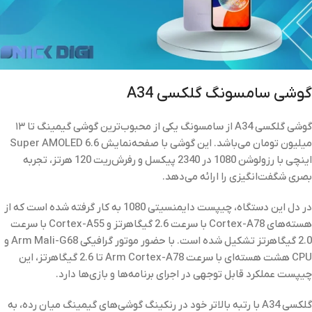
گوشی سامسونگ گلکسی A34
گوشی گلکسی A34 از سامسونگ یکی از محبوب‌ترین گوشی‌ گیمینگ تا ۱۳
میلیون تومان می‌باشد. این گوشی با صفحه‌نمایش Super AMOLED 6.6
اینچی با رزولوشن 1080 در 2340 پیکسل و رفرش‌ریت 120 هرتز، تجربه
بصری شگفت‌انگیزی را ارائه می‌دهد.
در دل این دستگاه، چیپست دایمنسیتی 1080 به کار گرفته شده است که از
هسته‌های Cortex-A78 با سرعت 2.6 گیگاهرتز و Cortex-A55 با سرعت
2.0 گیگاهرتز تشکیل شده است. با حضور موتور گرافیکی Arm Mali-G68 و
CPU هشت هسته‌ای با سرعت Arm Cortex-A78 تا 2.6 گیگاهرتز، این
چیپست عملکرد قابل توجهی در اجرای برنامه‌ها و بازی‌ها دارد.
گلکسی A34 با رتبه بالاتر خود در رنکینگ گوشی‌های گیمینگ میان رده، به