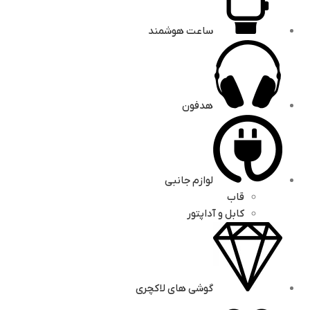
ساعت هوشمند
هدفون
لوازم جانبی
قاب
کابل و آداپتور
گوشی های لاکچری