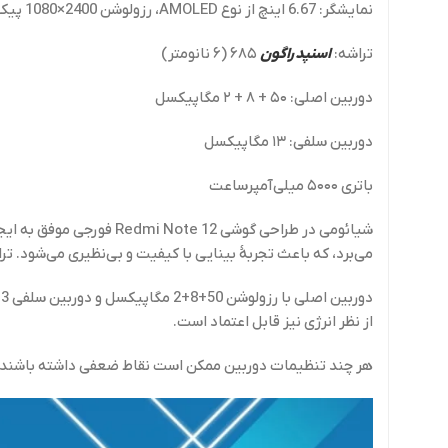
نمایشگر: 6.67 اینچ از نوع AMOLED، رزولوشن 2400×1080 پیکسل، نرخ نوسازی 120 هرتز
تراشه:
اسنپدراگون
۶۸۵ (۶ نانومتر)
دوربین اصلی: ۵۰ + ۸ + ۲ مگاپیکسل
دوربین سلفی: ۱۳ مگاپیکسل
باتری ۵۰۰۰ میلی‌آمپرساعت
می‌برد، که باعث تجربهٔ بینایی با کیفیت و بی‌نظیری می‌شود. تراشه اسنپدراگون 685 با پردازنده هشت هسته‌ای و گرافیک Adreno 610، 
از نظر انرژی نیز قابل اعتماد است.
هر چند تنظیمات دوربین ممکن است نقاط ضعفی داشته باشند، اما با توجه به سایر ویژگی‌ها و قیمت مناسب، 12