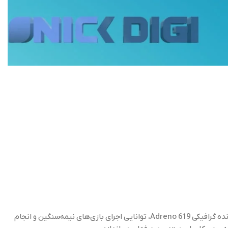
جدیدترین گوشی گیمینگ شیائومی پوکو ایکس 5، یکی از بهترین گزینه‌های بازار میان‌رده است. این گوشی با تراشه اسنپدراگون 695 و پردازنده گرافیکی Adreno 619، توانایی اجرای بازی‌های نیمه‌سنگین و انجام