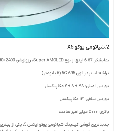
2.شیائومی پوکو X5
نمایشگر: 6.67 اینچ از نوع Super AMOLED، رزولوشن 2400×1080 پیکسل، نرخ نوسازی 120 هرتز
تراشه: اسنپدراگون 695 5G (6 نانومتر)
دوربین اصلی: ۴۸ + ۸ + ۲ مگاپیکسل
دوربین سلفی: ۱۳ مگاپیکسل
باتری: ۵۰۰۰ میلی‌آمپر ساعت