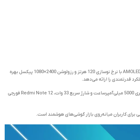
شیائومی در طراحی گوشی Redmi Note 12 فورجی موفق به ایجاد تعادلی مناسب در مشخصات گوناگون کرده است. این گوشی از نمایشگر AMOLED با نرخ نوسازی 120 هرتز و رزولوشن 2400×1080 پیکسل بهره
دوربین اصلی با رزولوشن 50+8+2 مگاپیکسل و دوربین سلفی 13 مگاپیکسل، امکان عکاسی با کیفیت و شفافیت بالا را فراهم می‌کنند. با باتری 5000 میلی‌آمپرساعت و شارژ سریع 33 وات، Redmi Note 12 فورجی