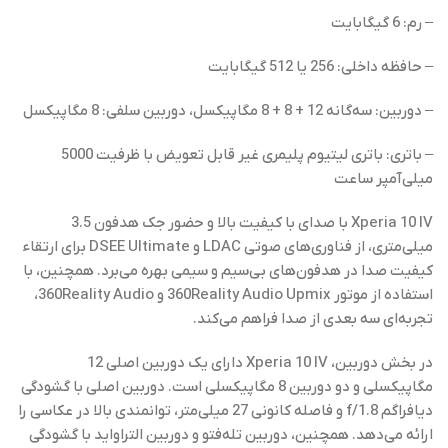
– رم: 6 گیگابایت
– حافظه داخلی: 256 یا 512 گیگابایت
– دوربین: سه‌گانه 12 + 8 + 8 مگاپیکسل، دوربین سلفی: 8 مگاپیکسل
– باتری: باتری لیتیوم پلیمری غیر قابل تعویض با ظرفیت 5000
میلی‌آمپر ساعت
Xperia 10 IV با صدای با کیفیت بالا و حضور جک هدفون 3.5
میلی‌متری، از فناوری‌های صوتی LDAC و DSEE Ultimate برای ارتقاء
کیفیت صدا در هدفون‌های بی‌سیم و سیمی بهره می‌برد. همچنین، با
استفاده از موتور 360Reality Audio Upmix و 360Reality Audio،
تجربه‌ای سه بعدی از صدا فراهم می‌کند.
در بخش دوربین، Xperia 10 IV دارای یک دوربین اصلی 12
مگاپیکسلی و دو دوربین 8 مگاپیکسلی است. دوربین اصلی با گشودگی
دیافراگم f/1.8 و فاصله کانونی 27 میلی‌متر، توانمندی بالا در عکاسی را
ارائه می‌دهد. همچنین، دوربین تله‌فتو و دوربین التراواید با گشودگی