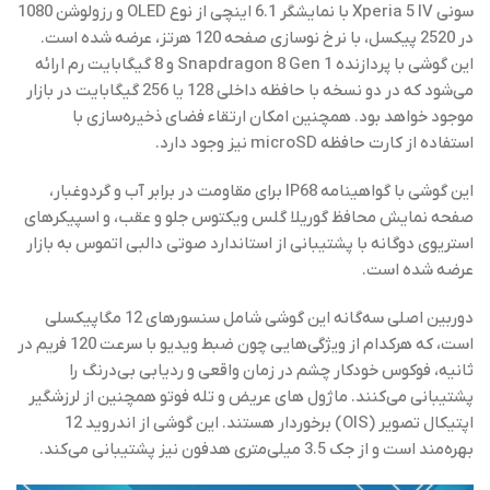
سونی Xperia 5 IV با نمایشگر 6.1 اینچی از نوع OLED و رزولوشن 1080
در 2520 پیکسل، با نرخ نوسازی صفحه 120 هرتز، عرضه شده است.
این گوشی با پردازنده Snapdragon 8 Gen 1 و 8 گیگابایت رم ارائه
می‌شود که در دو نسخه با حافظه داخلی 128 یا 256 گیگابایت در بازار
موجود خواهد بود. همچنین امکان ارتقاء فضای ذخیره‌سازی با
استفاده از کارت حافظه microSD نیز وجود دارد.
این گوشی با گواهینامه IP68 برای مقاومت در برابر آب و گردوغبار،
صفحه نمایش محافظ گوریلا گلس ویکتوس جلو و عقب، و اسپیکرهای
استریوی دوگانه با پشتیبانی از استاندارد صوتی دالبی اتموس به بازار
عرضه شده است.
دوربین اصلی سه‌گانه این گوشی شامل سنسورهای 12 مگاپیکسلی
است، که هرکدام از ویژگی‌هایی چون ضبط ویدیو با سرعت 120 فریم در
ثانیه، فوکوس خودکار چشم در زمان واقعی و ردیابی بی‌درنگ را
پشتیبانی می‌کنند. ماژول های عریض و تله فوتو همچنین از لرزشگیر
اپتیکال تصویر (OIS) برخوردار هستند. این گوشی از اندروید 12
بهره‌مند است و از جک 3.5 میلی‌متری هدفون نیز پشتیبانی می‌کند.