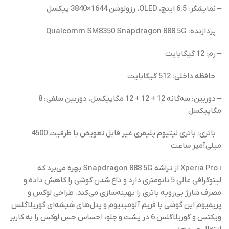
– نمایشگر: 6.5 اینچ، OLED، رزولوشن 1644×3840 پیکسل
– پردازنده: Qualcomm SM8350 Snapdragon 888 5G
– رم: 12 گیگابایت
– حافظه داخلی: 512 گیگابایت
– دوربین: سه‌گانه 12 + 12 + 12 مگاپیکسل، دوربین سلفی: 8
مگاپیکسل
– باتری: باتری لیتیوم پلیمری غیر قابل تعویض با ظرفیت 4500
میلی‌آمپر ساعت
Xperia Pro i از تراشه Snapdragon 888 5G بهره می‌برد که
لیتوگرافی عالی 5 نانومتری دارد و داغ شدن گوشی را کاهش داده و
مصرف شارژ بی‌رویه باتری را بهینه‌سازی می‌کند. طراحی لوکس و
پریمیوم این گوشی با فریم آلومینیوم و پنل‌های شیشه‌ای گوریلاگلس
ویکتس و گوریلاگلس 6 در پشت و جلو، احساس حس لوکس را به کاربر