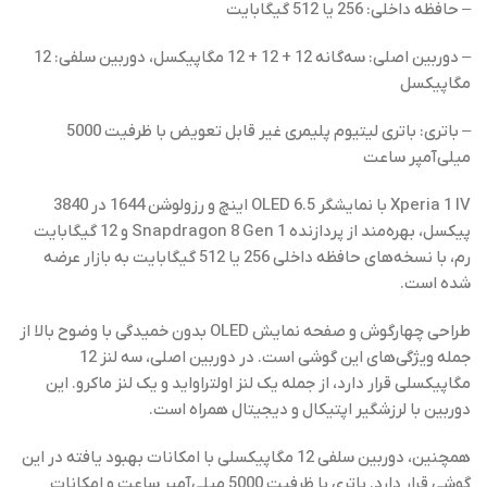
– حافظه داخلی: 256 یا 512 گیگابایت
– دوربین اصلی: سه‌گانه 12 + 12 + 12 مگاپیکسل، دوربین سلفی: 12
مگاپیکسل
– باتری: باتری لیتیوم پلیمری غیر قابل تعویض با ظرفیت 5000
میلی‌آمپر ساعت
Xperia 1 IV با نمایشگر OLED 6.5 اینچ و رزولوشن 1644 در 3840
پیکسل، بهره‌مند از پردازنده Snapdragon 8 Gen 1 و 12 گیگابایت
رم، با نسخه‌های حافظه داخلی 256 یا 512 گیگابایت به بازار عرضه
شده است.
طراحی چهارگوش و صفحه نمایش OLED بدون خمیدگی با وضوح بالا از
جمله ویژگی‌های این گوشی است. در دوربین اصلی، سه لنز 12
مگاپیکسلی قرار دارد، از جمله یک لنز اولتراواید و یک لنز ماکرو. این
دوربین با لرزشگیر اپتیکال و دیجیتال همراه است.
همچنین، دوربین سلفی 12 مگاپیکسلی با امکانات بهبود یافته در این
گوشی قرار دارد. باتری با ظرفیت 5000 میلی‌آمپر ساعت و امکانات