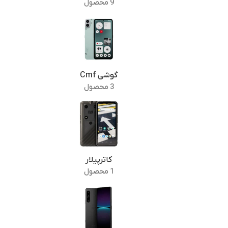
9 محصول
گوشی Cmf
3 محصول
کاترپیلار
1 محصول