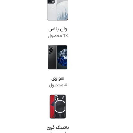
وان پلاس
13 محصول
هواوی
4 محصول
ناتینگ فون