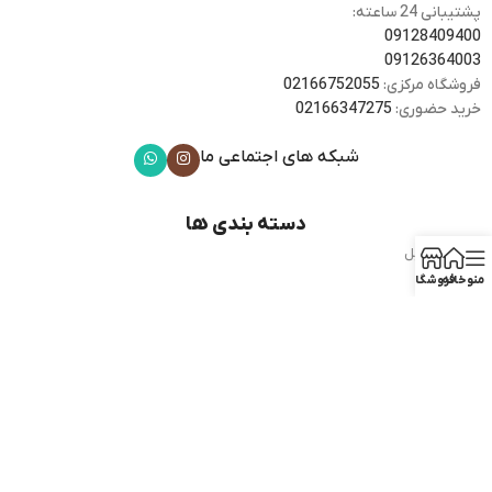
پشتیبانی 24 ساعته:
09128409400
09126364003
فروشگاه مرکزی:
02166752055
خرید حضوری:
02166347275
شبکه های اجتماعی ما
دسته بندی ها
گوشی موبایل
هدفون
منو
خانه
فروشگاه
موبایل های هوشمند
ساعت هوشمند
وسایل جانبی
دسترسی سریع
فروشگاه
کارکرده