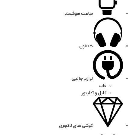
ساعت هوشمند
هدفون
لوازم جانبی
قاب
کابل و آداپتور
گوشی های لاکچری