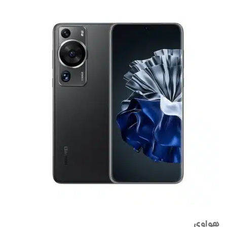
هواوی