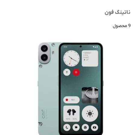
ناتینگ فون
9 محصول