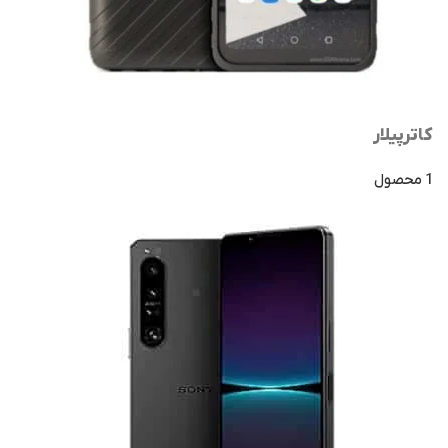
کاترپیلار
1 محصول