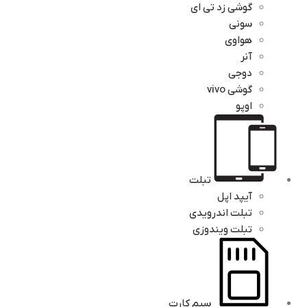
گوشی زد تی ای
سونی
هواوی
آنر
دوجی
گوشی vivo
اوپو
تبلت
آیپد اپل
تبلت اندرویدی
تبلت ویندوزی
سیم کارت