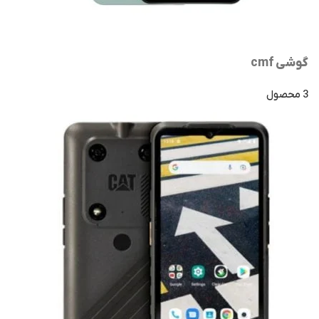
گوشی cmf
3 محصول