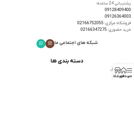
پشتیبانی 24 ساعته:
09128409400
09126364003
فروشگاه مرکزی:
02166752055
خرید حضوری:
02166347275
شبکه های اجتماعی ما
دسته بندی ها
گوشی موبایل
هدفون
منو
خانه
فروشگاه
موبایل های هوشمند
ساعت هوشمند
وسایل جانبی
دسترسی سریع
فروشگاه
کارکرده