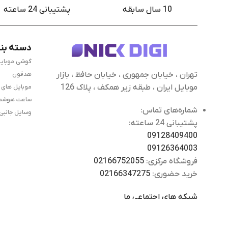
10 سال سابقه
پشتیبانی 24 ساعته
دسته بن
گوشی موبای
تهران ، خیابان جمهوری ، خیابان حافظ ، بازار
هدفون
موبایل ایران ، طبقه زیر همکف ، پلاک 126
موبایل های
ساعت هوشم
شماره‌های تماس:
وسایل جانبی
پشتیبانی 24 ساعته:
09128409400
09126364003
فروشگاه مرکزی:
02166752055
خرید حضوری:
02166347275
شبکه های اجتماعی ما