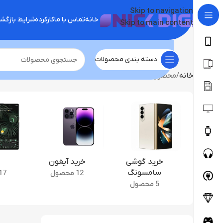
Skip to navigation
خانه
تماس با ما
کارکرده
شرایط بازگ
Skip to main content
دسته بندی محصولات
خانه
محصول ابعاد
162.7 در 77.1 در 8.8 میلی‌متر
خرید گوشی
خرید آیفون
سامسونگ
12 محصول
17 محصو
5 محصول