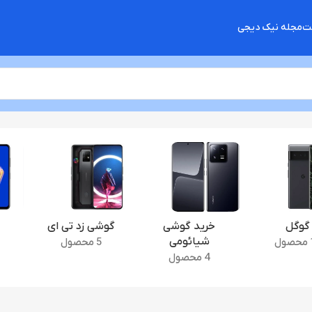
شت
مجله نیک دیجی
گوگل
خرید گوشی
گوشی زد تی ای
شیائومی
ل
5 محصول
4 محصول