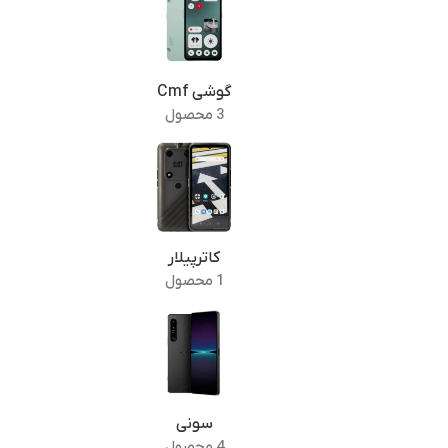
گوشی Cmf
3 محصول
کاترپیلار
1 محصول
سونی
4 محصول