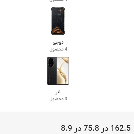
دوجی
4 محصول
آنر
3 محصول
162.5 در 75.8 در 8.9