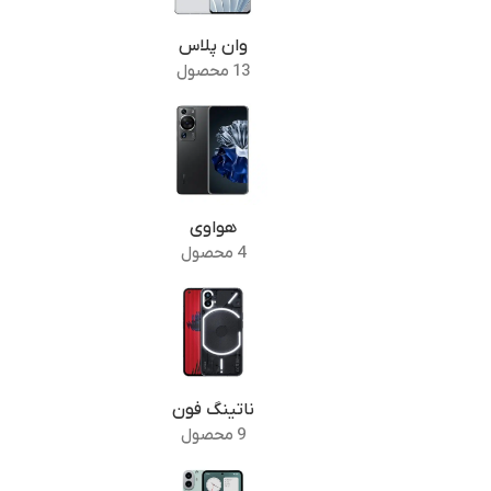
وان پلاس
13 محصول
هواوی
4 محصول
ناتینگ فون
9 محصول