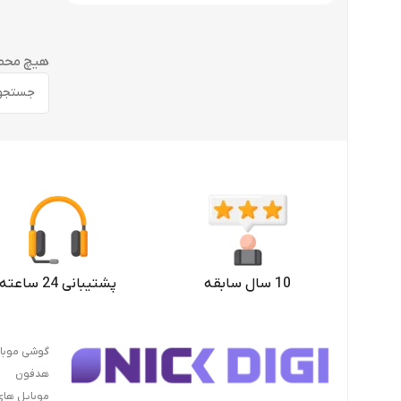
هیچ محصو
10 سال سابقه
پشتیبانی 24 ساعته
گوشی موبا
هدفون
موبایل ها