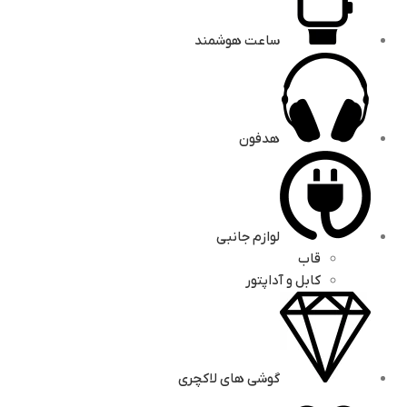
ساعت هوشمند
هدفون
لوازم جانبی
قاب
کابل و آداپتور
گوشی های لاکچری