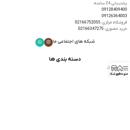
پشتیبانی 24 ساعته:
09128409400
09126364003
فروشگاه مرکزی:
02166752055
خرید حضوری:
02166347275
شبکه های اجتماعی ما
دسته بندی ها
گوشی موبایل
هدفون
منو
خانه
فروشگاه
موبایل های هوشمند
ساعت هوشمند
وسایل جانبی
دسترسی سریع
فروشگاه
کارکرده