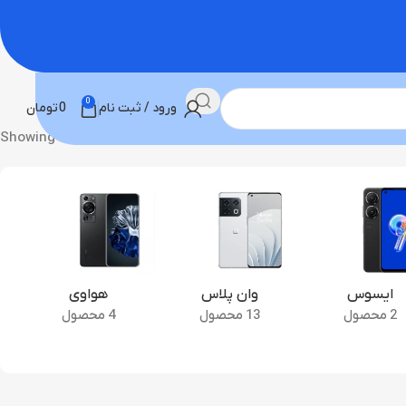
0
ورود / ثبت نام
0
تومان
Showing all 2 results
ایسوس
وان پلاس
هواوی
2 محصول
13 محصول
4 محصول