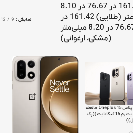
161.42 در 76.67 در 8.10
میلی‌متر (طلایی) 161.42 در
نمایش
9
12
76.67 در 8.20 میلی‌متر
(مشکی، ارغوانی)
گوشی وان پلاس Oneplus 15 حافظه
512 گیگابایت رم 16 گیگابایت ((پک
ل))