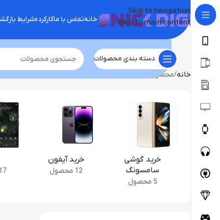
Skip to navigation
خانه
تماس با ما
کارکرده
شرایط بازگ
Skip to main content
دسته بندی محصولات
خانه
محصول ابعاد
161.42 در 76.67 در 8.10 میلی‌متر (طلایی) 161.42 در 76.67 در 8.20 میلی‌متر (مشکی، ارغوانی)
خرید گوشی
خرید آیفون
سامسونگ
12 محصول
17 محصو
5 محصول