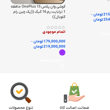
گوشی وان پلاس OnePlus 15 حافظه
1 ترابایت رم 16 گیگ ((پک چین رام
215
تومان
–
گلوبال))
254
تومان
اتمام موجودی
ینه ها
179,000,000
تومان
–
219,000,000
تومان
انتخاب گزینه ها
ضمانت اصالت کالا
تنوع محصولات