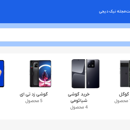
شت
مجله نیک دیجی
گوگل
خرید گوشی
گوشی زد تی ای
شیائومی
ل
5 محصول
4 محصول