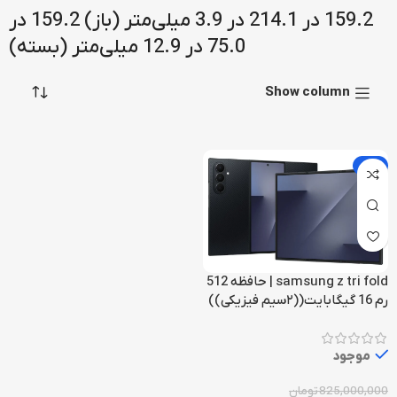
159.2 در 214.1 در 3.9 میلی‌متر (باز) 159.2 در
75.0 در 12.9 میلی‌متر (بسته)
Show column
-7%
samsung z tri fold | حافظه 512
رم 16 گیگابایت((۲سیم فیزیکی))
موجود
825,000,000
تومان