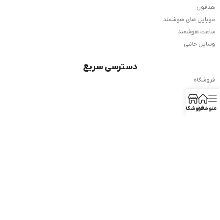
هدفون
موبایل های هوشمند
ساعت هوشمند
وسایل جانبی
دسترسی سریع
فروشگاه
کارکرده
تماس با ما
منو
خانه
فروشگاه
شرایط بازگشت
مجله نیک دیجی
نماد اعتماد
تمامی حقوق مادی و معنوی سایت نیک دیجی محفوظ است. ©️