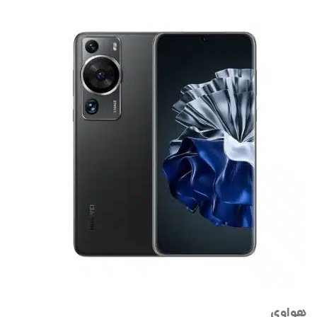
هواوی