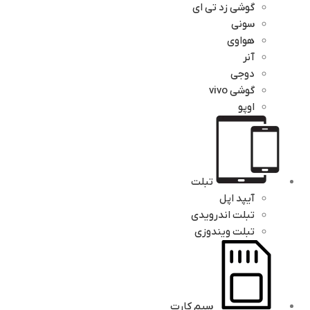
گوشی زد تی ای
سونی
هواوی
آنر
دوجی
گوشی vivo
اوپو
تبلت
آیپد اپل
تبلت اندرویدی
تبلت ویندوزی
سیم کارت