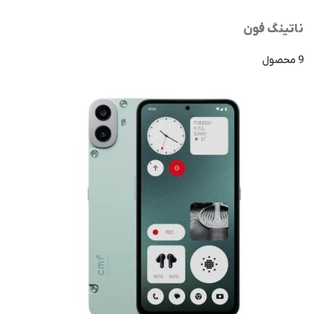
ناتینگ فون
9 محصول