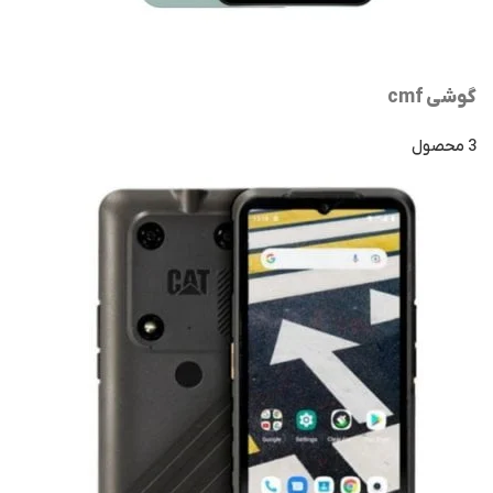
گوشی cmf
3 محصول