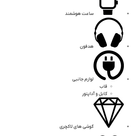
ساعت هوشمند
هدفون
لوازم جانبی
قاب
کابل و آداپتور
گوشی های لاکچری