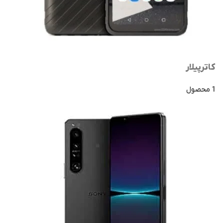
کاترپیلار
1 محصول