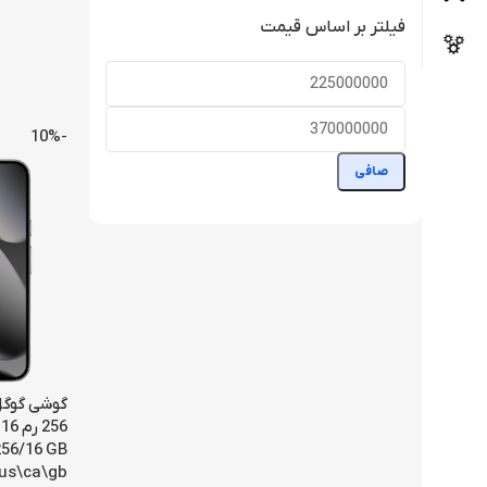
فیلتر بر اساس قیمت
-10%
صافی
us\ca\gbنات اکتیو