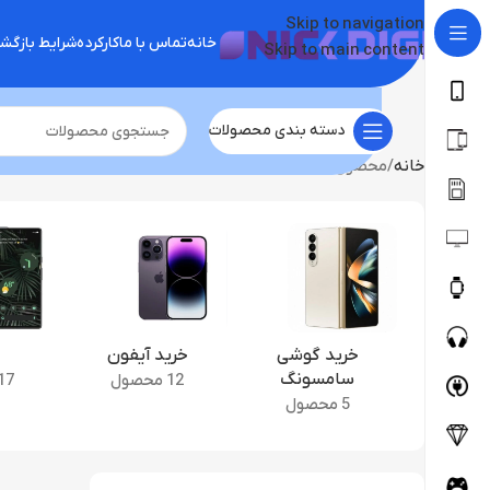
Skip to navigation
خانه
تماس با ما
کارکرده
شرایط بازگ
Skip to main content
دسته بندی محصولات
خانه
محصول ابعاد
152.8 در 72.0 در 8.5 میلی‌متر
خرید گوشی
خرید آیفون
سامسونگ
12 محصول
17 محصو
5 محصول