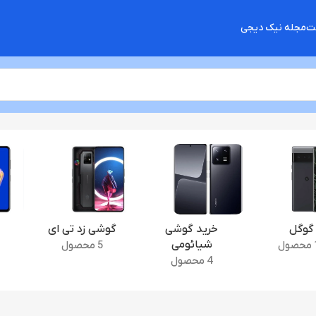
شت
مجله نیک دیجی
گوگل
خرید گوشی
گوشی زد تی ای
شیائومی
ل
5 محصول
4 محصول