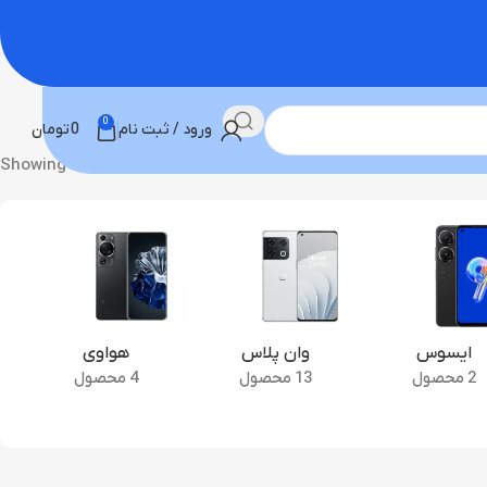
0
ورود / ثبت نام
0
تومان
Showing all 2 results
ایسوس
وان پلاس
هواوی
2 محصول
13 محصول
4 محصول