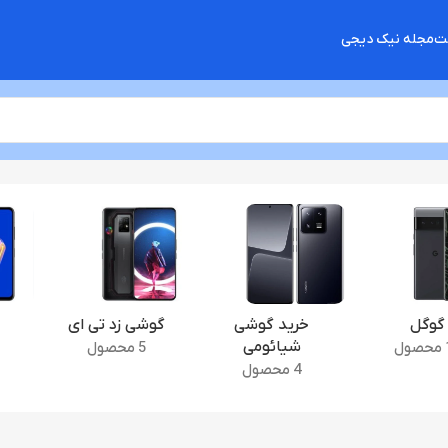
شت
مجله نیک دیجی
گوگل
خرید گوشی
گوشی زد تی ای
شیائومی
ل
5 محصول
4 محصول