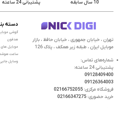
10 سال سابقه
پشتیبانی 24 ساعته
دسته بن
گوشی موبای
تهران ، خیابان جمهوری ، خیابان حافظ ، بازار
هدفون
موبایل ایران ، طبقه زیر همکف ، پلاک 126
موبایل های
ساعت هوشم
شماره‌های تماس:
وسایل جانبی
پشتیبانی 24 ساعته:
09128409400
09126364003
فروشگاه مرکزی:
02166752055
خرید حضوری:
02166347275
شبکه های اجتماعی ما