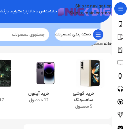
Skip to navigation
خانه
تماس با ما
کارکرده
شرایط بازگ
Skip to main content
دسته بندی محصولات
خانه
محصول ابعاد
۹.۰۶ اینچ
خرید گوشی
خرید آیفون
سامسونگ
12 محصول
17 محصو
5 محصول