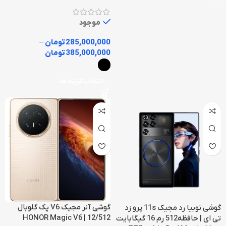
موجود
285,000,000
تومان
–
385,000,000
تومان
انتخاب گزینه ها
گوشی آنر مجیک V6 پک گلوبال
گوشی نوبیا رد مجیک 11s پرو زد
12/512 | HONOR Magic V6
تی ای | حافظه512 رم 16 گیگابایت