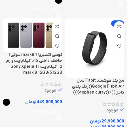
انتخاب گزینه ها
-22%
گوشی اکسپریا 1 mark8 سونی |
حافظه داخلی 512 گیگابایت و رم
12 گیگابایت | Sony Xperia 1
mark 8 12GB/512GB
مچ بند هوشمند Fitbit مدل
Google Fitbit Air((رنگ بندی
موجود
کامل))+((Stephen curry))
449,000,000
تومان
موجود
انتخاب گزینه ها
29,990,000
تومان
–