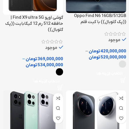
Oppo Find N6 16GB/512GB
گوشی اوپو Find X9 ultra 5G |
((پک گلوبال)) با کیت قلم
حافظه 512 رم 12 گیگابایت ((پک
گلوبال))
موجود
موجود
420,000,000
تومان
–
520,000,000
تومان
369,000,000
تومان
–
534,000,000
تومان
انتخاب گزینه ها
انتخاب گزینه ها