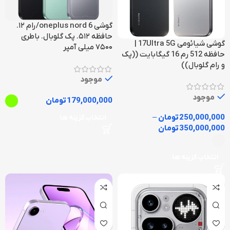
گوشی oneplus nord 6/رام ۱۲.
حافظه ۵۱۲. پک گلوبال. باطری
گوشی شیائومی 17Ultra 5G |
۷۵۰۰ میلی آمپر
حافظه 512 رم 16 گیگابایت ((پک
و رام گلوبال))
موجود
موجود
179,000,000
تومان
250,000,000
تومان
–
انتخاب گزینه ها
350,000,000
تومان
انتخاب گزینه ها