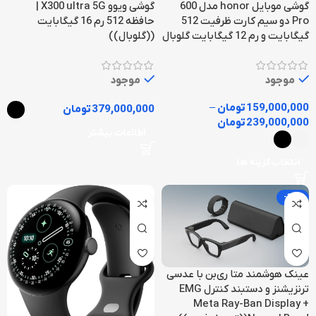
گوشی موبایل honor مدل 600
گوشی ویوو X300 ultra 5G |
Pro دو سیم کارت ظرفیت 512
حافظه 512 رم 16 گیگابایت
گیگابایت و رم 12 گیگابایت گلوبال
((گلوبال))
موجود
موجود
159,000,000
تومان
–
379,000,000
تومان
239,000,000
تومان
اطلاعات بیشتر
انتخاب گزینه ها
-13%
عینک هوشمند متا ری‌بن با عدسی
ترنزیشنز و دستبند کنترل EMG
Meta Ray-Ban Display +