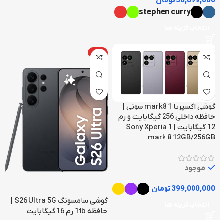
38,899,000
تومان
stephen curry
انتخاب گزینه ها
داغ
گوشی اکسپریا 1 mark8 سونی |
حافظه داخلی 256 گیگابایت و رم
12 گیگابایت | Sony Xperia 1
mark 8 12GB/256GB
موجود
399,000,000
تومان
گوشی سامسونگ S26 Ultra 5G |
انتخاب گزینه ها
حافظه 1tb رم 16 گیگابایت