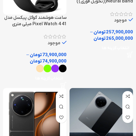
Neural Band((تحویل فوری))
ساعت هوشمند گوگل پیکسل مدل
موجود
Pixel Watch 4 41 میلی متری
257,900,000
تومان
–
265,000,000
تومان
موجود
انتخاب گزینه ها
73,900,000
تومان
–
74,900,000
تومان
انتخاب گزینه ها