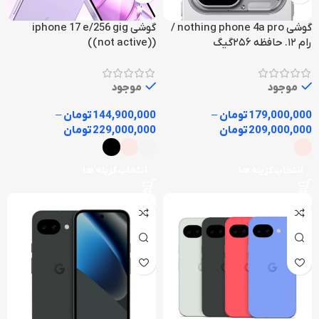
گوشی nothing phone 4a pro /
گوشی iphone 17 e/256 gig
رام ۱۲. حافظه ۲۵۶گیگ
((not active))
موجود
موجود
179,000,000
تومان
–
144,900,000
تومان
–
209,000,000
تومان
229,000,000
تومان
انتخاب گزینه ها
انتخاب گزینه ها