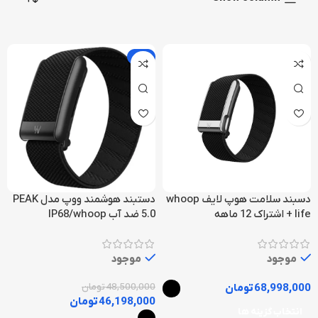
-5%
دسبند سلامت هوپ لایف whoop
دستبند هوشمند ووپ مدل PEAK
life + اشتراک 12 ماهه
5.0 ضد آب IP68/whoop
موجود
موجود
68,998,000
تومان
48,500,000
تومان
46,198,000
تومان
انتخاب گزینه ها