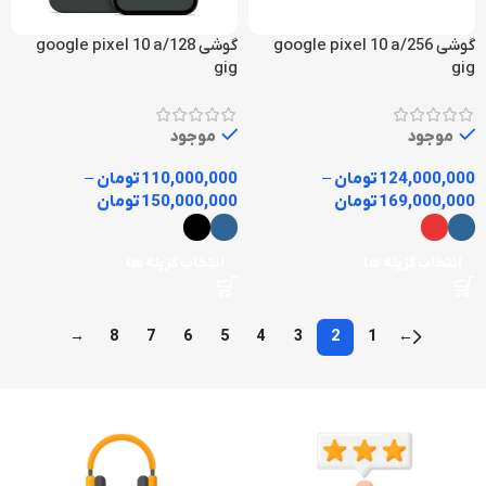
گوشی google pixel 10 a/256
گوشی google pixel 10 a/128
gig
gig
موجود
موجود
124,000,000
تومان
–
110,000,000
تومان
–
169,000,000
تومان
150,000,000
تومان
انتخاب گزینه ها
انتخاب گزینه ها
→
8
7
6
5
4
3
2
1
←