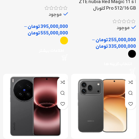
ا ZTE nubia Red Magic 11 s
Pro 512/16 GB گلوبال
موجود
395,000,000
تومان
–
موجود
555,000,000
تومان
255,000,000
تومان
–
335,000,000
تومان
اطلاعات بیشتر
انتخاب گزینه ها