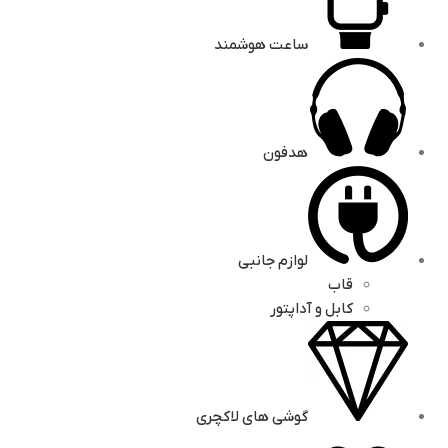
ساعت هوشمند
هدفون
لوازم جانبی
قاب
کابل و آداپتور
گوشی های لاکچری