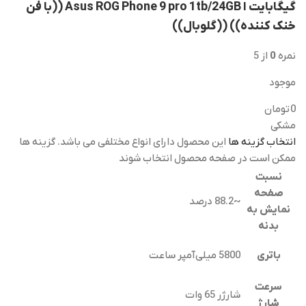
گیگابایت ا Asus ROG Phone 9 pro 1tb/24GB ((با فن
خنک کننده)) ((گلوبال))
نمره
0
از 5
موجود
0
تومان
مشکی
انتخاب گزینه ها
این محصول دارای انواع مختلفی می باشد. گزینه ها
ممکن است در صفحه محصول انتخاب شوند
نسبت
صفحه
~88.2 درصد
نمایش به
بدنه
باتری
5800 میلی‌آمپر ساعت
سرعت
شارژر 65 وات
شارژ