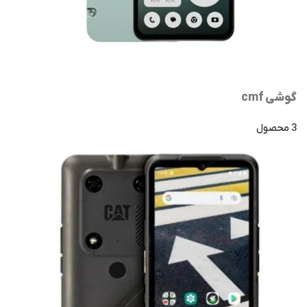
گوشی cmf
3 محصول