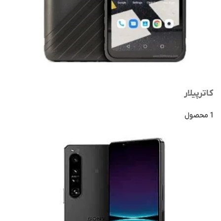
کاترپیلار
1 محصول