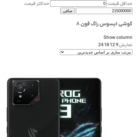
حداقل قیمت
حداكثر قيمت
صافی
گوشی ایسوس راگ فون ۸
Show column
نمایش
9
12
18
24