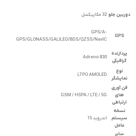
دوربین جلو
32 مگاپیکسل
GPS/A-
GPS
GPS/GLONASS/GALILEO/BDS/QZSS/NavIC
پردازنده
Adreno 830
گرافیکی
نوع
LTPO AMOLED
نمایشگر
فن آوری
های
GSM / HSPA / LTE / 5G
ارتباطی
نسخه
سیستم
اندروید 15
عامل
سایر