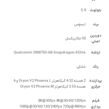
بلوتوث
5.4
برند
ایسوس
دوربین
50 مگاپیکسل
اصلی
تراشه
Qualcomm SM8750-AB Snapdragon 8 Elite
رنگ
مشکی
پردازنده
2 هسته 4.32 گیگاهرتز Oryon V2 Phoenix L و 6
مرکزی
هسته 3.53 گیگاهرتز Oryon V2 Phoenix M
فیلم
8K@30fps 4K@30/60/120fps
برداری
1080p@30/60/120/240fps 720p@480fps