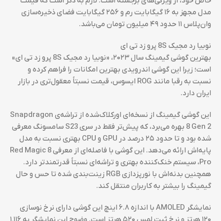
خاص خود، از ویژگی‌های برجسته است. لازم به ذکر است که قیمت
مدل مجهز به ۱۶ گیگابایت رم و ۲۵۶ گیگابایت فضای ذخیره‌سازی
وان‌پلاس ۱۱ حدود ۴۹ میلیون تومان می‌باشد.
نوبیا رد مجیک 8S پرو زد تی ای
بهترین گوشی گیمینگ سال ۲۰۲۳، «نوبیا رد مجیک 8S پرو زد تی ای»
است؛ زیرا این گوشی اندرویدی بهترین امکانات را فراهم کرده و
نسبت به رقبا مانند ROG ایسوس، قیمت نسبتاً معقول‌تری در بازار
ایران دارد.
این گوشی گیمینگ از نسخه‌ای اورکلاک‌شده از تراشه‌ی Snapdragon
8 Gen 2 بهره می‌برد، که پیش‌تر فقط در سری S23 سامسونگ معرفی
شده بود و تا حدود ۲۵ درصد در GPU و CPU بهتری نسبت به مدل
پایه‌اش ارائه می‌دهد. این گوشی با فاصله‌ای از معرفی Red Magic 8
Pro، سیستم خنک‌کننده بهتری و تراشه‌ای نسبتاً قدرتمندتر دارد.
همچنین بدنه‌اش با نورپزدازی RGB زینت‌بندی شده تا حس و حال
گیمینگ را بیشتر به کاربران منتقل کند.
نمایشگر AMOLED با اندازه ۶.۸ اینچ این گوشی دارای نرخ نوسازی
۱۲۰ هرتز و نرخ ثبت لمس ۵۲۰ هرتز است. وضوح این نمایشگر به ۱٬۱۱۶