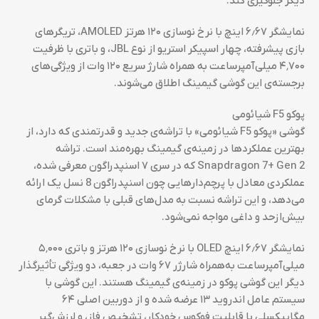
دیگر جلوگیری کند.
نمایشگر ۶٫۶۷ اینچ با نرخ نوسازی ۱۲۰ هرتز AMOLED، تریگرهای
بازی پیشرفته، چهار اسپیکر استریو از نوع JBL، و باتری با ظرفیت
۴٬۷۰۰ میلی‌آمپرساعت به همراه شارژ سریع ۱۲۰ وات از ویژگی‌های
برجسته‌ی این گوشی گیمینگ اطلاق می‌شوند.
پوکو F5 شیائومی
گوشی «پوکو F5 شیائومی» با تراشه‌ی جدید و قدرتمندی که دارد، از
بهترین عملکردها در زمینه‌ی گیمینگ بهره‌مند است. تراشه
Snapdragon 7+ Gen 2 که در سری ۷ اسنپدراگون معرفی شده،
عملکردی معادل با پرچم‌دارهایی چون اسنپدراگون 8 نسل یک ارائه
می‌دهد، و این تراشه نسبت به مدل‌های قبلی با مشکلات گرمای
بیش‌ازحد و داغی مواجه نمی‌شود.
نمایشگر ۶٫۶۷ اینچ OLED با نرخ نوسازی ۱۲۰ هرتز و باتری ۵٬۰۰۰
میلی‌آمپرساعت به‌همراه شارژر ۶۷ وات در جعبه، دو ویژگی تأثیرگذار
دیگر این گوشی پوکو در زمینه‌ی گیمینگ هستند. این گوشی با
سیستم عامل اندروید ۱۳ عرضه شده و از دوربین اصلی ۶۴
مگاپیکسلی با قابلیت فوکوس خودکار، تشخیص فاز، و لرزش‌گیر