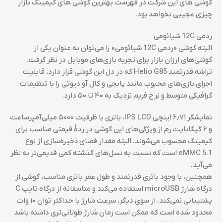
گوشی های این شرکت در فهرست بهترین گوشی های گیمینگ بازار
چیزی عجیبی نخواهد بود.
ردمی 12C شیائومی
البته گوشی «ردمی 12C شیائومی» را می‌توان به عنوان یکی از
گوشی‌های ارزان بازار برای تجربه بازی‌های موبایل در نظر گرفت.
تراشه قدرتمند Helio G85 که در دل این گوشی قرار دارد، قابلیت
اجرای بازی‌های محبوب مانند پابجی و کال آو دیوتی را با تنظیمات
گرافیکی متوسط و نرخ فریم نزدیک به ۴۰ تا ۵۰ دارد.
نمایشگر ۶٫۷۱ اینچی IPS LCD، باتری با ظرفیت ۵۰۰۰ میلی‌آمپرساعت
و ۶ گیگابایت رم از ویژگی‌های این گوشی در ردهٔ قیمتی مناسب برای
گیمینگ محسوب می‌شوند. البته مقدار فضای ذخیره‌سازی از نوع
eMMC 5.1 است که نسبت به نسل‌های گذشته کمی قدیمی‌تر به نظر
می‌آید.
همچنین، با وجود باتری قدرتمند و طول عمر باتری مناسب، گوشی از
درگاه شارژ microUSB استفاده می‌کند و متاسفانه از درگاه تایپ C
پشتیبانی نمی‌کند. از سوی دیگر، سرعت شارژ با حداکثر توان ۱۰ وات
محدود شده است که ممکن است زمان شارژ طولانی‌تری داشته باشد