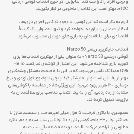
و برخی افراد را ناراحت کند. بنابراین، در حین انتخاب گوشی «ردمی
12C»، بهتر است این نکات را به‌خوبی در نظر بگیرید.
لازم به ذکر است که این گوشی، با وجود توانایی اجرای بازی‌ها،
انتظارات عالی را برآورده نخواهد کرد و تنها به‌عنوان یک گزینهٔ
اقتصادی برای علاقمندان به بازی‌های موبایل محسوب می‌شود.
انتخاب جایگزین: ریلمی Narzo 50
گوشی «ریلمی Narzo 50» به عنوان یکی از بهترین انتخاب‌ها برای
تجربه بازی شناخته می‌شود. این اعتبار از تراشه‌ی قدرتمند Helio
G96 مدیاتک ناشی می‌شود، که در این بازهٔ قیمت به‌شکل چشمگیری
بهتر از رقیبان است و از نمایشگر ۶٫۶ اینچی با وضوح فول اچ‌دی و نرخ
نوسازی ۱۲۰ هرتز بهره می‌برد. این ویژگی‌ها، در مقایسه با گوشی‌های
مشابه از رده ردمی، آن را به یک انتخاب مناسب برای علاقمندان به
بازی‌ها تبدیل کرده‌اند.
همچنین، با باتری ظرفیت ۵ هزار میلی‌آمپرساعت و سیستم شارژ با
حداکثر توان ۳۳ وات، گوشی نارزو ۵۰ توانایی شارژ سریع و عمر باتری
مطلوبی را فراهم می‌کند. البته، دو نقطه ضعف آن نسبت به