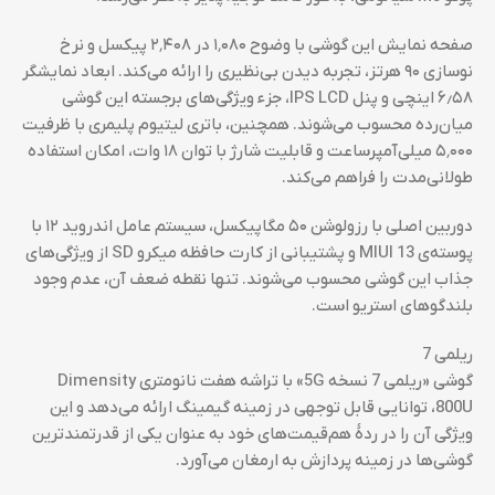
صفحه نمایش این گوشی با وضوح ۱٬۰۸۰ در ۲٬۴۰۸ پیکسل و نرخ
نوسازی ۹۰ هرتز، تجربه دیدن بی‌نظیری را ارائه می‌کند. ابعاد نمایشگر
۶٫۵۸ اینچی و پنل IPS LCD، جزء ویژگی‌های برجسته این گوشی
میان‌رده محسوب می‌شوند. همچنین، باتری لیتیوم پلیمری با ظرفیت
۵٬۰۰۰ میلی‌آمپرساعت و قابلیت شارژ با توان ۱۸ وات، امکان استفاده
طولانی‌مدت را فراهم می‌کند.
دوربین اصلی با رزولوشن ۵۰ مگاپیکسل، سیستم عامل اندروید ۱۲ با
پوسته‌ی MIUI 13 و پشتیبانی از کارت حافظه میکرو SD از ویژگی‌های
جذاب این گوشی محسوب می‌شوند. تنها نقطه ضعف آن، عدم وجود
بلندگوهای استریو است.
ریلمی 7
گوشی «ریلمی 7 نسخه 5G» با تراشه هفت نانومتری Dimensity
800U، توانایی قابل توجهی در زمینه گیمینگ ارائه می‌دهد و این
ویژگی آن را در ردهٔ هم‌قیمت‌های خود به عنوان یکی از قدرتمندترین
گوشی‌ها در زمینه پردازش به ارمغان می‌آورد.