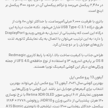
در ۲٬۴۸۰ پیکسل می‌رسد و تراکم پیکسلی آن در حدود ۴۰۰ پیکسل بر
اینچ است.
باتری با ظرفیت ۶٬۰۰۰ میلی‌آمپرساعت، با حداکثر توان ۸۰ وات از
طریق درگاه USB Type-C 3.1 شارژ می‌شود. نکته مثبت درباره این
درگاه این است که پشتیبانی از تبدیل به خروجی ویدیو DisplayPort
را دارد؛ به این ترتیب می‌توان با اتصال به یک نمایشگر ثانویه، لذت
بازی‌های موبایل را بر دو چندان کرد.
طراحی جذاب با کیفیت ساخت بالا، ارائه با رابط کاربری Redmagic
OS 8 بر پایه‌ی اندروید ۱۳ و استفاده از نوع حافظه‌ی UFS 4.0 از جمله
ویژگی‌های دیگر این گوشی گیمینگ نوبیا هستند.
آیفون 13 پرو مکس اپل
بهترین گوشی سال ۲۰۲۱، آیفون 13 پرو مکس اپل می‌تواند بهترین
انتخاب برای گیمرهای موبایل نیز باشد. این گوشی با ویژگی‌هایی
همچون نمایشگر ۶٫۷ اینچی سوپر Retina XDR OLED با نرخ نوسازی
۱۲۰ هرتز، پشتیبانی از دالبی ویژن و HDR10، رزولوشن ۲۷۷۸ × ۱۲۸۴
پیکسل، حداکثر روشنایی ۱۲۰۰ نیت، تراشه‌ی ۵ نانومتری A15 Bionic