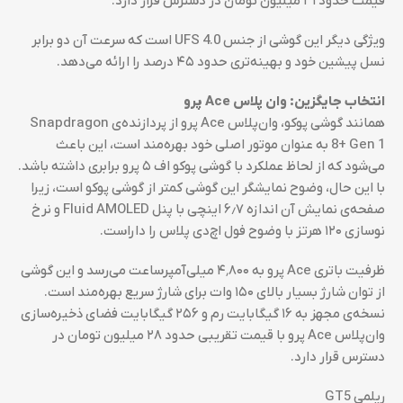
قیمت حدود ۳۱ میلیون تومان در دسترس قرار دارد.
ویژگی دیگر این گوشی از جنس UFS 4.0 است که سرعت آن دو برابر
نسل پیشین خود و بهینه‌تری حدود ۴۵ درصد را ارائه می‌دهد.
انتخاب جایگزین: وان پلاس
Ace
پرو
همانند گوشی پوکو، وان‌پلاس Ace پرو از پردازنده‌ی Snapdragon
8+ Gen 1 به عنوان موتور اصلی خود بهره‌مند است، این باعث
می‌شود که از لحاظ عملکرد با گوشی پوکو اف ۵ پرو برابری داشته باشد.
با این حال، وضوح نمایشگر این گوشی کمتر از گوشی پوکو است، زیرا
صفحه‌ی نمایش آن اندازه ۶٫۷ اینچی با پنل Fluid AMOLED و نرخ
نوسازی ۱۲۰ هرتز با وضوح فول اچ‌دی پلاس را داراست.
ظرفیت باتری Ace پرو به ۴٬۸۰۰ میلی‌آمپرساعت می‌رسد و این گوشی
از توان شارژ بسیار بالای ۱۵۰ وات برای شارژ سریع بهره‌مند است.
نسخه‌ی مجهز به ۱۶ گیگابایت رم و ۲۵۶ گیگابایت فضای ذخیره‌سازی
وان‌پلاس Ace پرو با قیمت تقریبی حدود ۲۸ میلیون تومان در
دسترس قرار دارد.
ریلمی GT5