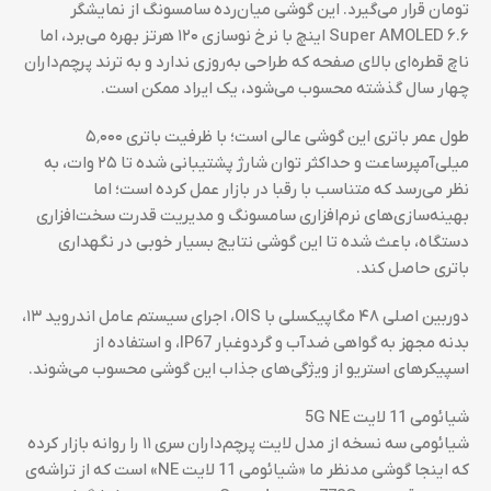
تومان قرار می‌گیرد. این گوشی میان‌رده سامسونگ از نمایشگر
Super AMOLED ۶.۶ اینچ با نرخ نوسازی ۱۲۰ هرتز بهره می‌برد، اما
ناچ قطره‌ای بالای صفحه که طراحی به‌روزی ندارد و به ترند پرچم‌داران
چهار سال گذشته محسوب می‌شود، یک ایراد ممکن است.
طول عمر باتری این گوشی عالی است؛ با ظرفیت باتری ۵٬۰۰۰
میلی‌آمپرساعت و حداکثر توان شارژ پشتیبانی شده تا ۲۵ وات، به
نظر می‌رسد که متناسب با رقبا در بازار عمل کرده است؛ اما
بهینه‌سازی‌های نرم‌افزاری سامسونگ و مدیریت قدرت سخت‌افزاری
دستگاه، باعث شده تا این گوشی نتایج بسیار خوبی در نگهداری
باتری حاصل کند.
دوربین اصلی ۴۸ مگاپیکسلی با OIS، اجرای سیستم عامل اندروید ۱۳،
بدنه مجهز به گواهی ضدآب و گردوغبار IP67، و استفاده از
اسپیکرهای استریو از ویژگی‌های جذاب این گوشی محسوب می‌شوند.
شیائومی 11 لایت 5G NE
شیائومی سه نسخه از مدل لایت پرچم‌داران سری ۱۱ را روانه بازار کرده
که اینجا گوشی مدنظر ما «شیائومی 11 لایت NE» است که از تراشه‌ی