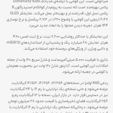
شیائومی است. این گوشی با تراشه‌ی مدیاتک Dimensity 9200
پلاس بهره‌مند است که نسبت به پرچم‌دار کوالکام اسنپدراگون 8
پلاس نسل اول، قدرتمندتر و بهینه‌تر عمل می‌کند. نمایشگر OLED
۶٫۶۷ اینچی این گوشی با وضوح ۱٬۲۲۰ در ۲٬۷۱۲ پیکسل و نرخ نوسازی
۱۴۴ هرتز، تجربه دیدن محتوا را به ابعاد جدید می‌برد.
این نمایشگر با حداکثر روشنایی ۲٬۶۰۰ نیت، نرخ ثبت لمس ۴۸۰
هرتز، نمایش ۶۸ میلیارد رنگ و پشتیبانی از استانداردهای HDR10+
و دالبی ویژن، از ویژگی‌های برجسته خود استفاده می‌کند.
باتری با ظرفیت ۵٬۰۰۰ میلی‌آمپرساعت و شارژ سریع ۱۲۰ وات از جمله
امکانات این گوشی است. آداپتور شارژ ۱۲۰ وات نیز به‌صورت همزمان
با گوشی در جعبه ارائه می‌شود.
ردمی K60 اولترا در نسخه‌های ۱۲/۲۵۶، ۱۶/۲۵۶، ۱۶/۵۱۲ گیگابایت
عرضه می‌شود و حتی نسخه‌ی یک ترابایتی با رم ۱۶ یا ۲۴ گیگابایت
نیز در دسترس قرار دارد. در بازار ایران، نسخه با ۱۲ گیگابایت رم و
۲۵۶ گیگابایت فضای ذخیره‌سازی با قیمت حدود ۲۸ میلیون تومان
عرضه می‌شود، درحالی‌که نسخه‌ی یک ترابایتی با رم ۱۶ گیگابایت با