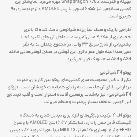
بهینه و قدرتمند Snapdragon 778G بهره می‌برد. نمایشگر این
گوشی شیائومی نیز ۶٫۵۵ اینچی با پنل AMOLED و نرخ نوسازی ۹۰
هرتزی است.
طراحی باریک و سبک میان‌رده شیائومی باعث شده تا باتری
حجیم‌تری از ۴٬۲۵۰ میلی‌آمپرساعت داخل آن جای نگیرد که با
پشتیبانی از شارژ سریع ۳۳ وات، در مجموع چندان بد به نظر
نمی‌رسد؛ البته طول عمر باتری این گوشی در سطح گوشی‌هایی مانند
A34 و A54‌ سامسونگ قرار نمی‌گیرد.
پوکو F4 شیائومی
یکی از دلایل محبوبیت سری گوشی‌های پوکو بین کاربران، قدرت
پردازشی بالای آن‌ها نسبت به رقبای هم‌قیمت خودشان است. «پوکو
F4 شیائومی» نیز به‌شدت برهمین قاعده استوار است و قلب تپنده‌ی
این گوشی به‌لطف بسیار پرقدرت و منظم می‌زند.
پوکو اف ۴ ترکیب ویژگی‌های لازم برای تبدیل شدن به دستگاه
گیمینگ قابل‌حمل را دارد. نمایشگر ۶٫۶۷ اینچ AMOLED با وضوح
FHD+ و نرخ نوسازی ۱۲۰ هرتز، MIUI 13 برپایه‌ی اندروید ۱۲، دوربین