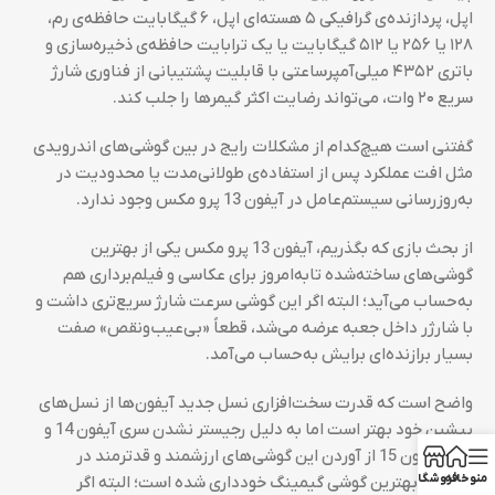
اپل، پردازنده‌ی گرافیکی ۵ هسته‌ای اپل، ۶ گیگابایت حافظه‌ی رم،
۱۲۸ یا ۲۵۶ یا ۵۱۲ گیگابایت یا یک ترابایت حافظه‌‌ی ذخیره‌سازی و
باتری ۴۳۵۲ میلی‌آمپرساعتی با قابلیت پشتیبانی از فناوری شارژ
سریع ۲۰ وات، می‌تواند رضایت اکثر گیمرها را جلب کند.
گفتنی است هیچ‌کدام از مشکلات رایج در بین گوشی‌های اندرویدی
مثل افت عملکرد پس از استفاده‌ی طولانی‌مدت یا محدودیت در
به‌روزرسانی سیستم‌عامل در آیفون 13 پرو مکس وجود ندارد.
از بحث بازی که بگذریم، آیفون 13 پرو مکس یکی از بهترین
گوشی‌های ساخته‌شده تا‌به‌امروز برای عکاسی و فیلم‌برداری هم
به‌حساب می‌آید؛ البته اگر این گوشی سرعت شارژ سریع‌تری داشت و
با شارژر داخل جعبه عرضه می‌شد، قطعاً «بی‌عیب‌و‌نقص» صفت
بسیار برازنده‌ای برایش به‌حساب می‌آمد.
واضح است که قدرت سخت‌افزاری نسل جدید آیفون‌ها از نسل‌های
پیشین خود بهتر است اما به دلیل رجیستر نشدن سری آیفون 14 و
سری آیفون 15 از آوردن این گوشی‌های ارزشمند و قدترمند در
منو
خانه
فروشگاه
فهرست بهترین گوشی گیمینگ خودداری شده است؛ البته اگر