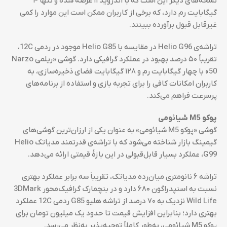
نسخه‌های دیگر این است که با اندروید ۱۱ عرضه شده و تنها ۴
گیگابایت رم دارد، که برخی از کاربران ممکن است این موارد را کمی
غیرقابل قبول برآورده ببینند.
تراشه‌ی Helio G96 در مقایسه با Helio G85 موجود در ردمی 12C،
تقریباً ۵۰ درصد بهبود در عملکرد گرافیکی دارد. گوشی «ریلمی Narzo
50» با چهار گیگابایت رم و ۱۲۸ گیگابایت فضای ذخیره‌سازی، به
کاربران امکانات کافی را برای تجربه بازی و استفاده از برنامه‌های
پرسرعت فراهم می‌کند.
پوکو
M5
شیائومی
گوشی «پوکو M5 شیائومی» به عنوان یکی از ارزان‌ترین گوشی‌های
گیمینگ بازار شناخته می‌شود که با تراشه‌ی قدرتمند مدیاتک Helio
G99، عملکرد بسیار قابل‌قبولی در این بازهٔ قیمتی ارائه می‌دهد.
تراشه ۶ نانومتری میان‌رده مدیاتک، تقریباً سه برابر عملکرد بهتری
نسبت به اسنپدراگون ۶۸۰ دارد و در بنچمارک گرافیک‌محور 3DMark
Wild Life نزدیک به ۷۰ درصد از تراشه هلیو G85 ردمی 12C عملکرد
بهتری دارد؛ بنابراین افزایش قیمت تا حدود یک میلیون تومان برای
پوکو M5 شیائومی، به‌طور کاملاً توجیه‌پذیر به‌نظر می‌رسد.