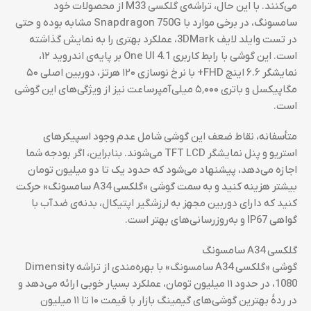
می‌کنند. با این حال، تراشه‌ی گلکسی M33 از محصولات خود
سامسونگ، در برخی موارد با Snapdragon 750G مشابه بوده و حتی
در تست وایلد لایف 3DMark، عملکرد بهتری را به نمایش گذاشته
است. این گوشی با رابط کاربری One UI 4.1 بر پایه‌ی اندروید ۱۲،
نمایشگر ۶.۶ اینچ FHD+ با نرخ نوسازی ۱۲۰ هرتز، دوربین اصلی ۵۰
مگاپیکسل و باتری ۵٬۰۰۰ میلی‌آمپرساعت نیز از ویژگی‌های این گوشی
است.
متأسفانه، نقاط ضعف این گوشی شامل عدم وجود اسپیکرهای
استریو و پنل نمایشگر TFT LCD می‌شوند. بنابراین، اگر بودجه شما
اجازه می‌دهد، پیشنهاد می‌شود که حدود یک تا دو میلیون تومان
بیشتر هزینه کنید و به سمت گوشی «گلکسی A34 سامسونگ» حرکت
کنید که دارای دوربین مجهز به لرزشگیر اپتیکال، بدنه‌ی ضدآب با
گواهی IP67 و به‌روزرسانی‌های بهتر است.
گلکسی A34‌ سامسونگ
گوشی «گلکسی A34 سامسونگ» با بهره‌مندی از تراشه Dimensity
1080، در حدود ۱۱ میلیون تومان، عملکرد بسیار خوبی ارائه می‌دهد و
در ردهٔ بهترین گوشی‌های گیمینگ بازار با قیمت ۱۰ تا ۱۱ میلیون