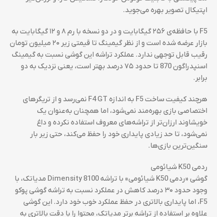
اپتیکال تصویر بهره می‌جوید.
F5 با حافظه‌ی ۲۵۶ گیگابایت و در دو نسخه با رم ۸ و ۱۲ گیگابایت به
بازار عرضه شده است و از نظر گیمینگ تا قیمتی زیر ۲۰ میلیون تومان
رقیب قابل توجهی ندارد. عملکرد تراشه این گوشی نسبت به گیمینگ
اسنپدراگون 870 تا حدود ۷۵ درصد بهتر است، یعنی نزدیک به دو
برابر.
هرچند کیفیت ساخت F5 به اندازه F4 GT نمی‌رسد و از تریگرهای
اختصاصی بازی بهره‌مند نمی‌شود، اما همچنان به‌عنوان یک
خویشاوند ارزان‌تر از تراشه‌های معروف استفاده نکرده و داغ
نمی‌شود، تا حد زیادی پایداری خود را حفظ می‌کند، حتی زیر بار
سنگین‌ترین بازی‌ها.
ردمی K50 شیائومی
گوشی «ردمی K50 شیائومی» با تراشه Dimensity 8100 مدیاتک، با
وجود حدود ۳۰ درصد کاهش در عملکرد نسبت به تراشه گوشی پوکو
F5، اما پایداری بالاتری در حفظ عملکرد خوب خود دارد. این گوشی
علاوه بر استفاده از تراشه برتر مدیاتک، محتوا را با دقت بالاتری به