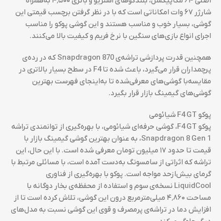
اصلی ۶۴ مگاپیکسل، بلندگوهای استریو و باتری ۴٬۵۰۰ به‌همراه
شارژر ۶۷ وات امکاناتی است که با در نظر گرفتن برچسب قیمتی این
گوشی، بسیار خوب و مناسب هستند و این گوشی پوکو را مناسب
اجرای انواع بازی‌های سنگین با نرخ فریم و کیفیت بالا می‌کنند.
همچنین قدرت پردازشی تراشه‌ی Snapdragon 870 که در رده‌ی
پرچمداران قرار می‌گیرد، باعث شده تا F4 در سطح بسیار بالاتری در
مقایسه‌با گوشی‌های معرفی‌شده تا به‌اینجای فهرست بهترین
گوشی‌های گیمینگ بازار قرار بگیرد.
پوکو F4 GT شیائومی
پوکو F4 GT، گوشی حرفه‌ای شیائومی، با بهره‌گیری از توانمندی تراشه
Snapdragon 8 Gen 1، به عنوان بهترین گوشی گیمینگ بازار با
قیمت تا حدود ۱۷ میلیون تومان معرفی شده است. با این حال، این
تراشه که اثراتی از سامسونگ به‌دست آمده است، با مسائلی مرتبط با
گرمای بیش‌ازحد مواجه است. پوکو با بهره‌گیری از فناوری
LiquidCool نسخه‌ی سوم و استفاده از محفظه‌ی بخار دوگانه با
مساحت ۴٬۸۶۰ میلی‌مترمربع درون این گوشی، تلاش کرده است تا از
افزایش دما در تراشه‌ی پرمصرف و قوی این گوشی نسبت به مدل‌های