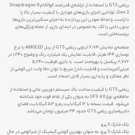
ریلمی GT5 با استفاده از تراشه‌ی قدرتمند کوالکام Snapdragon 8
Gen 2، توانایی اجرای بازی‌های موبایل با کیفیت بسیار بالا را
داراست، و لحاظ نمودن این پردازنده به اجرای سنگین‌ترین بازی‌ها
بدون داغی یا لگ، به خصوص در ابتدای بازی، از جمله ویژگی‌های
برجسته‌اش است.
صفحه‌ی نمایش ۶٫۷۴ اینچی ریلمی GT5 از پنل AMOLED با نرخ
نوسازی ۱۴۴ هرتز، قابلیت نمایش یک میلیارد رنگ و وضوح ۱٬۲۴۰ در
۲٬۷۷۲ پیکسل را بهره‌مند است. با باتری ظرفیت ۵٬۲۴۰
میلی‌آمپرساعت و قابلیت شارژ سریع با توان ۱۵۰ وات، این گوشی از
نظر عملکرد و پایداری بسیار قابل اعتماد است.
ریلمی GT5 با کیفیت ساخت بالا، سیستم دوربین عالی و استفاده از
حافظه‌ی نوع UFS 4.0 به عنوان یکی از نقاط قوت خود شناخته
می‌شود. قیمت نسخه با ۱۶ گیگابایت رم و ۵۱۲ گیگابایت فضای
ذخیره‌سازی ریلمی GT5 حدود ۳۴ میلیون تومان می‌باشد.
بلک شارک 5 پرو
بلک شارک 5 پرو، به عنوان بهترین گوشی گیمینگ از شیائومی در حال